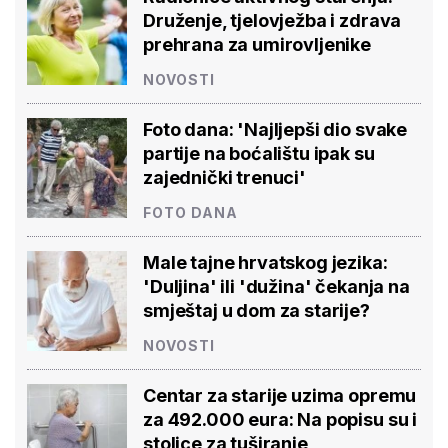
Druženje, tjelovježba i zdrava
prehrana za umirovljenike
NOVOSTI
Foto dana: 'Najljepši dio svake
partije na boćalištu ipak su
zajednički trenuci'
FOTO DANA
Male tajne hrvatskog jezika:
'Duljina' ili 'dužina' čekanja na
smještaj u dom za starije?
NOVOSTI
Centar za starije uzima opremu
za 492.000 eura: Na popisu su i
stolice za tuširanje