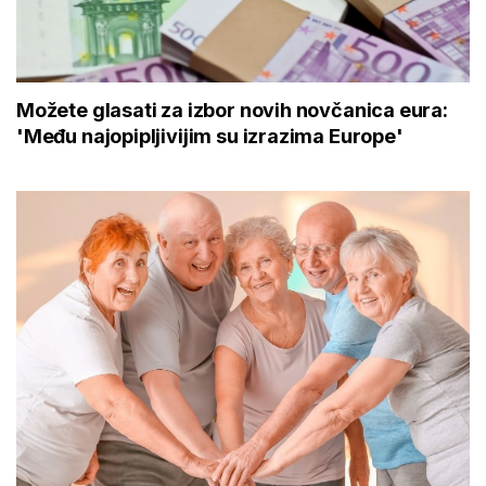
Možete glasati za izbor novih novčanica eura:
'Među najopipljivijim su izrazima Europe'