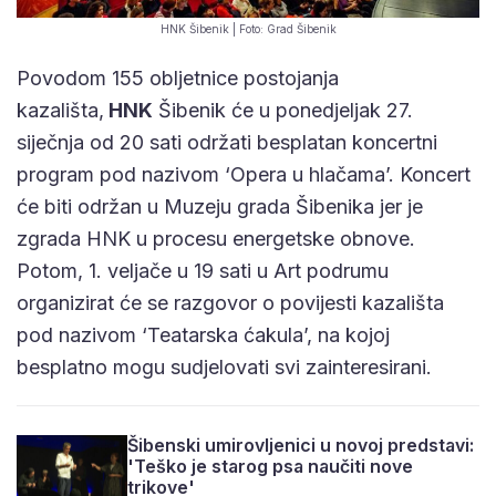
HNK Šibenik | Foto: Grad Šibenik
Povodom 155 obljetnice postojanja
kazališta,
HNK
Šibenik će u ponedjeljak 27.
siječnja od 20 sati održati besplatan koncertni
program pod nazivom ‘Opera u hlačama’. Koncert
će biti održan u Muzeju grada Šibenika jer je
zgrada HNK u procesu energetske obnove.
Potom, 1. veljače u 19 sati u Art podrumu
organizirat će se razgovor o povijesti kazališta
pod nazivom ‘Teatarska ćakula’, na kojoj
besplatno mogu sudjelovati svi zainteresirani.
Šibenski umirovljenici u novoj predstavi:
'Teško je starog psa naučiti nove
trikove'