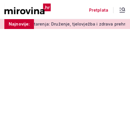
Pretplata
arenja: Druženje, tjelovježba i zdrava prehrana za umirovljeni
Najnovije: