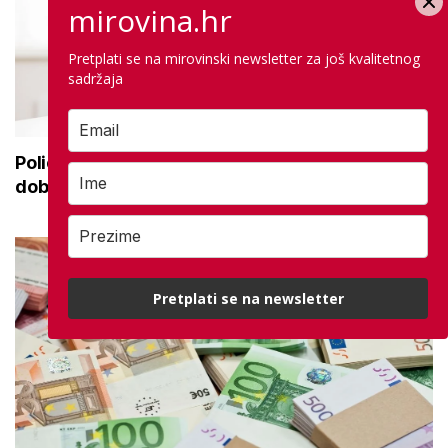
mirovina.hr
Pretplati se na mirovinski newsletter za još kvalitetnog
sadržaja
Policija upozorava umirovljenike: 'Zbog
dobronamjernosti postaju meta prijevare'
Pretplati se na newsletter