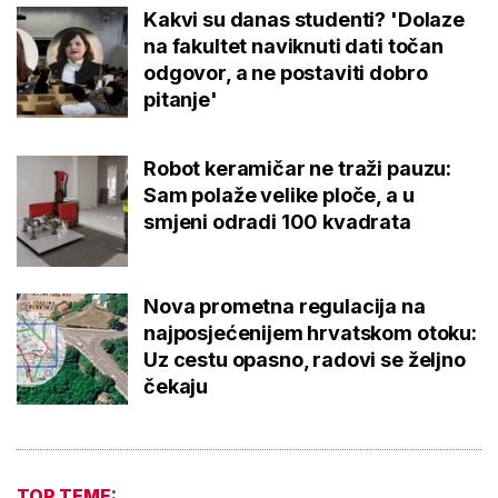
Kakvi su danas studenti? 'Dolaze
na fakultet naviknuti dati točan
odgovor, a ne postaviti dobro
pitanje'
Robot keramičar ne traži pauzu:
Sam polaže velike ploče, a u
smjeni odradi 100 kvadrata
Nova prometna regulacija na
najposjećenijem hrvatskom otoku:
Uz cestu opasno, radovi se željno
čekaju
TOP TEME: