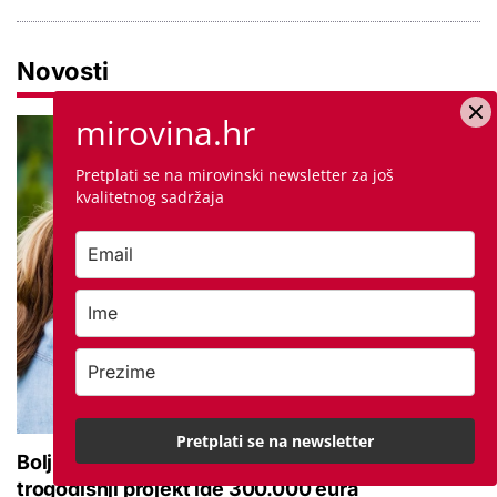
Novosti
mirovina.hr
Pretplati se na mirovinski newsletter za još
kvalitetnog sadržaja
Pretplati se na newsletter
Bolji pristup socijalnim uslugama za starije: Na
trogodišnji projekt ide 300.000 eura