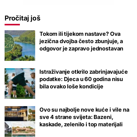
Pročitaj još
Tokom ili tijekom nastave? Ova
jezična dvojba često zbunjuje, a
odgovor je zapravo jednostavan
Istraživanje otkrilo zabrinjavajuće
podatke: Djeca u 60 godina nisu
bila ovako loše kondicije
Ovo su najbolje nove kuće i vile na
sve 4 strane svijeta: Bazeni,
kaskade, zelenilo i top materijali