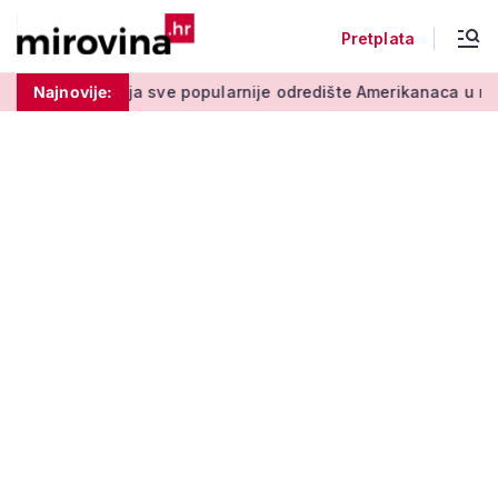
Pretplata
e popularnije odredište Amerikanaca u mirovini: Pruža mir i si
Najnovije: