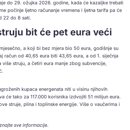
ostaje do 29. ožujka 2026. godine, kada će kazaljke trebati
me počinje ljetno računanje vremena i ljetna tarifa pa će
d 22 do 8 sati.
truju bit će pet eura veći
 mjesečno, a koji bi bez mjera bio 50 eura, godišnje su
j račun od 40,65 eura biti 43,65 eura, a od 1. siječnja
 više struju, a četiri eura manje zbog subvencije,
ć.
ugroženih kupaca energenata niti u visinu njihovih
va će tako za 117.000 korisnika izdvojiti 51 milijun eura.
e struje, plina i toplinske energije. Više o vaučerima i
aznajte sve informacije.