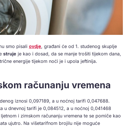
mu smo pisali
ovdje
, građani će od 1. studenog skuplje
de
struje
je kao i dosad, da se manje trošiti tijekom dana,
rične energije tijekom noći je i upola jeftinija.
zimskom računanju vremena
studenog iznosi 0,097189, a u noćnoj tarifi 0,047688.
a u dnevnoj tarifi je 0,084512, a u noćnoj 0,041468
 o ljetnom i zimskom računanju vremena te se pomiče kao
 sata ujutro. Na višetarifnom brojilu nije moguće