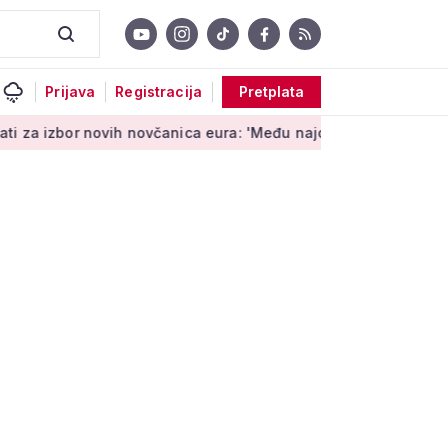
Prijava
Registracija
Pretplata
ih novčanica eura: 'Među najopipljivijim su izrazima Europe'