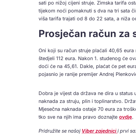
sati po nižoj cijeni struje. Zimska tarifa 
tijekom noći pomaknuti s dva na tri sata či
viša tarifa trajati od 8 do 22 sata, a niža o
Prosječan račun za s
Oni koji su račun struje plaćali 40,65 eura
štedjeli 112 eura. Nakon 1. studenog će ova
doći će na 45,61. Dakle, plaćat će pet eura
pojasnio je ranije premijer Andrej Plenkovi
Dobra je vijest da država ne dira u status 
naknada za struju, plin i toplinarstvo. Drža
Mjesečna naknada ostaje 70 eura za troškov
tko sve na njih ima pravo doznajte
ovdje
.
Pridružite se našoj
Viber zajednici
i prvi s