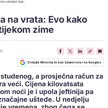
Skuplja struja kuca na vrata: Evo kako možete uštedjeti tijekom zime
ca na vrata: Evo kako
tijekom zime
25.
Dodajte Mirovina.hr kao željeni izvor na Googleu
. studenog, a prosječna račun za
a veći. Cijena kilovatsata
om noći je i upola jeftinija pa
značajne uštede. U nedjelju
nje vremena, zbog čega se