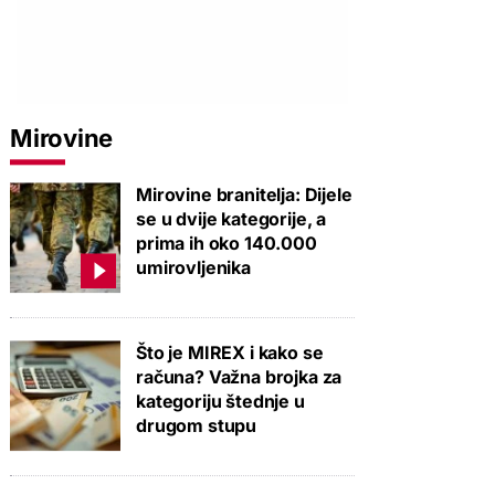
Mirovine
Mirovine branitelja: Dijele
se u dvije kategorije, a
prima ih oko 140.000
umirovljenika
Što je MIREX i kako se
računa? Važna brojka za
kategoriju štednje u
drugom stupu