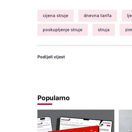
cijena struje
dnevna tarifa
lj
poskupljenje struje
struja
zim
Podijeli vijest
Popularno