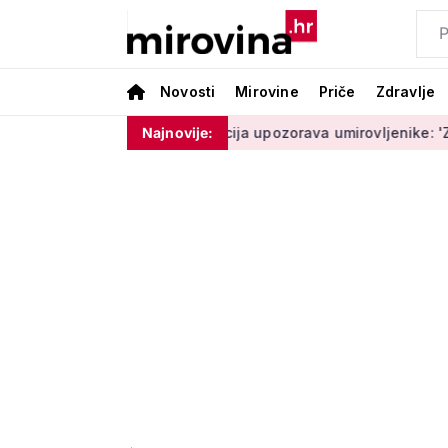
Novosti
Mirovine
Priče
Zdravlje
am ništa'
Policija upozorava umirovljenike: 'Zbog dobronamj
Najnovije: