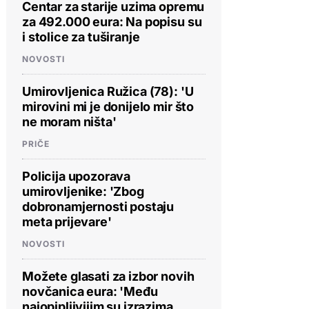
Centar za starije uzima opremu
za 492.000 eura: Na popisu su
i stolice za tuširanje
NOVOSTI
Umirovljenica Ružica (78): 'U
mirovini mi je donijelo mir što
ne moram ništa'
PRIČE
Policija upozorava
umirovljenike: 'Zbog
dobronamjernosti postaju
meta prijevare'
NOVOSTI
Možete glasati za izbor novih
novčanica eura: 'Među
najopipljivijim su izrazima