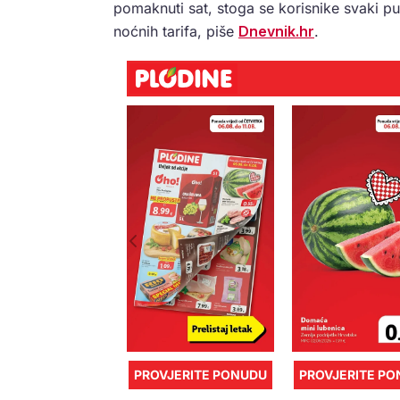
pomaknuti sat, stoga se korisnike svaki p
noćnih tarifa, piše
Dnevnik.hr
.
PROVJERITE PONUDU
PROVJERITE P