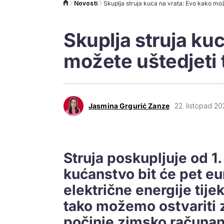
Novosti
Skuplja struja ku
možete uštedjeti 
Jasmina Grgurić Zanze
22. listopad 20
Struja poskupljuje od 1
kućanstvo bit će pet eur
električne energije tijek
tako možemo ostvariti 
počinje zimsko računa