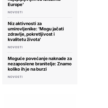
Europe'
NOVOSTI
Niz aktivnosti za
umirovljenike: 'Mogu jačati
zdravlje, pokretljivost i
kvalitetu života'
NOVOSTI
Moguće povećanje naknade za
nezaposlene branitelje: Znamo
koliko ih je na burzi
NOVOSTI
PROVJERITE PONUDU
PROVJERITE PONUDU
PROVJERIT