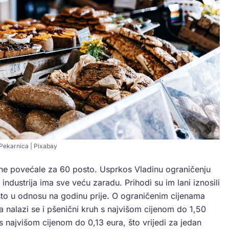
Pekarnica | Pixabay
dine povećale za 60 posto. Usprkos Vladinu ograničenju
industrija ima sve veću zaradu. Prihodi su im lani iznosili
osto u odnosu na godinu prije. O ograničenim cijenama
a nalazi se i pšenični kruh s najvišom cijenom do 1,50
s najvišom cijenom do 0,13 eura, što vrijedi za jedan