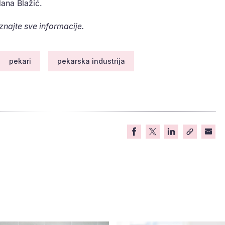
dana Blažić.
aznajte sve informacije.
pekari
pekarska industrija