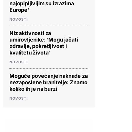
najopipljivijim su izrazima
Europe'
NOVOSTI
Niz aktivnosti za
umirovljenike: 'Mogu jačati
zdravlje, pokretljivost i
kvalitetu života'
NOVOSTI
Moguće povećanje naknade za
nezaposlene branitelje: Znamo
koliko ih je na burzi
NOVOSTI