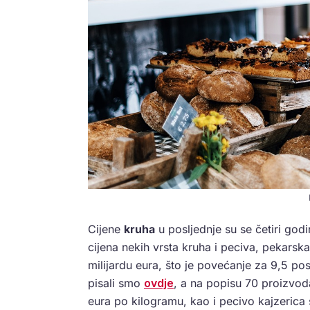
Cijene
kruha
u posljednje su se četiri go
cijena nekih vrsta kruha i peciva, pekarska 
milijardu eura, što je povećanje za 9,5 p
pisali smo
ovdje
, a na popisu 70 proizvod
eura po kilogramu, kao i pecivo kajzerica 