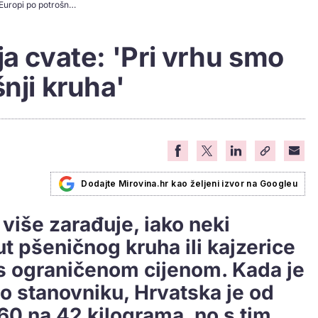
Pekarska industrija cvate: 'Pri vrhu smo u Europi po potrošnji kruha'
ja cvate: 'Pri vrhu smo
nji kruha'
Dodajte Mirovina.hr kao željeni izvor na Googleu
 više zarađuje, iako neki
t pšeničnog kruha ili kajzerice
s ograničenom cijenom. Kada je
po stanovniku, Hrvatska je od
60 na 42 kilograma, no s tim