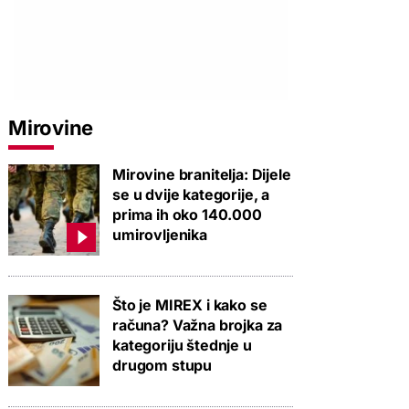
PROVJERITE PONUDU
PROVJERITE PONUDU
PROVJERIT
Mirovine
Mirovine branitelja: Dijele
se u dvije kategorije, a
prima ih oko 140.000
umirovljenika
Što je MIREX i kako se
računa? Važna brojka za
kategoriju štednje u
drugom stupu