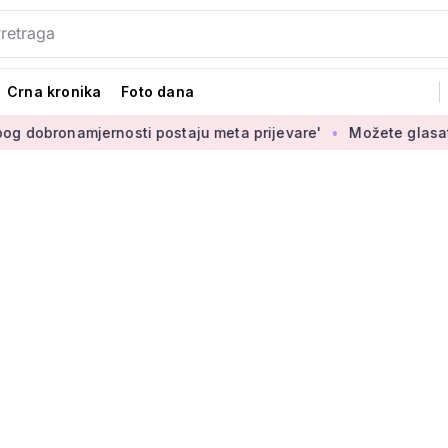
Crna kronika
Foto dana
rnosti postaju meta prijevare'
Možete glasati za izbor novi