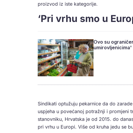
proizvod iz iste kategorije.
‘Pri vrhu smo u Euro
Ovo su ograničen
umirovljenicima'
Sindikati optužuju pekarnice da do zarade 
uspjeha u povećanoj potražnji i promjeni t
stanovniku, Hrvatska je od 2015. do danas 
pri vrhu u Europi. Više od kruha jedu se bu