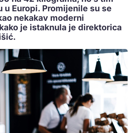
hu u Europi. Promijenile su se
u kao nekakav moderni
kako je istaknula je direktorica
šić.