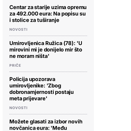
Centar za starije uzima opremu
za 492.000 eura: Na popisu su
i stolice za tuširanje
NOVOSTI
Umirovljenica Ružica (78): 'U
mirovini mi je donijelo mir što
ne moram ništa'
PRIČE
Policija upozorava
umirovljenike: 'Zbog
dobronamjernosti postaju
meta prijevare'
NOVOSTI
Možete glasati za izbor novih
novčanica eura: 'Među