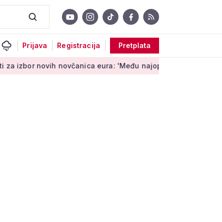
Prijava
Registracija
Pretplata
h novčanica eura: 'Među najopipljivijim su izrazima Europe'