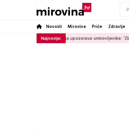
Novosti
Mirovine
Priče
Zdravlje
m ništa'
Policija upozorava umirovljenike: 'Zbog dobronamje
Najnovije: