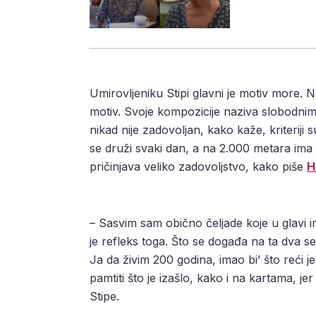
Umirovljeniku Stipi glavni je motiv more. 
motiv. Svoje kompozicije naziva slobodnima
nikad nije zadovoljan, kako kaže, kriteriji 
se druži svaki dan, a na 2.000 metara ima
pričinjava veliko zadovoljstvo, kako piše
H
– Sasvim sam obično čeljade koje u glavi im
je refleks toga. Što se događa na ta dva sen
Ja da živim 200 godina, imao bi’ što reći j
pamtiti što je izašlo, kako i na kartama, jer
Stipe.