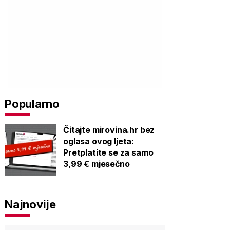
Popularno
Čitajte mirovina.hr bez
oglasa ovog ljeta:
Pretplatite se za samo
3,99 € mjesečno
Najnovije