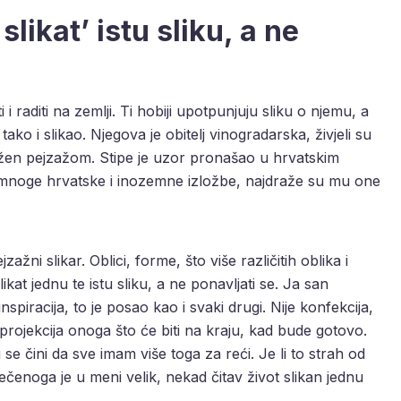
slikat’ istu sliku, a ne
i i raditi na zemlji. Ti hobiji upotpunjuju sliku o njemu, a
 tako i slikao. Njegova je obitelj vinogradarska, živjeli su
užen pejzažom. Stipe je uzor pronašao u hrvatskim
z mnoge hrvatske i inozemne izložbe, najdraže su mu one
ažni slikar. Oblici, forme, što više različitih oblika i
likat jednu te istu sliku, a ne ponavljati se. Ja san
spiracija, to je posao kao i svaki drugi. Nije konfekcija,
projekcija onoga što će biti na kraju, kad bude gotovo.
 se čini da sve imam više toga za reći. Je li to strah od
zrečenoga je u meni velik, nekad čitav život slikan jednu