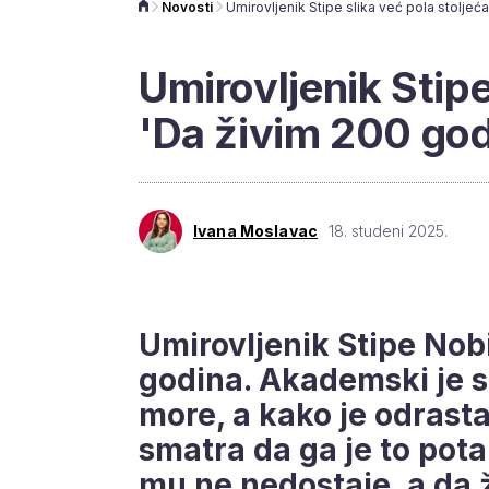
Novosti
Umirovljenik Stipe
'Da živim 200 godi
Ivana Moslavac
18. studeni 2025.
Umirovljenik Stipe Nobi
godina. Akademski je s
more, a kako je odrast
smatra da ga je to pot
mu ne nedostaje, a da ž