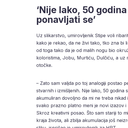
‘Nije lako, 50 godina 
ponavljati se’
Uz slikarstvo, umirovljenik Stipe voli ribarit
kako je rekao, da ne živi tako, tko zna bi li
od toga tako da je od malih nogu bio okr
koloristima, Jobu, Murtiću, Dulčiću, a u
otočke.
– Zato sam valjda po toj analogiji postao pejz
stvarnih i izmišljenih. Nije lako, 50 godina s
akumuliran dovoljno da mi ne treba nikad in
svako prazno platno meni je novi izazov i 
Skroz kreativni posao. Što sam stariji to mi
kraja života, ali zbilja akumulacija još nei
sliku, ispričao je umirovljenik za HRT.