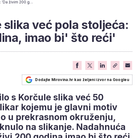
Umirovljenik Stipe slika već pola stoljeća: 'Da živim 200 godina, imao bi' što reći'
 slika već pola stoljeća:
na, imao bi' što reći'
Dodajte Mirovina.hr kao željeni izvor na Googleu
lo s Korčule slika već 50
likar kojemu je glavni motiv
ao u prekrasnom okruženju,
aknulo na slikanje. Nadahnuća
ivi 200 godina imao bi što reći,