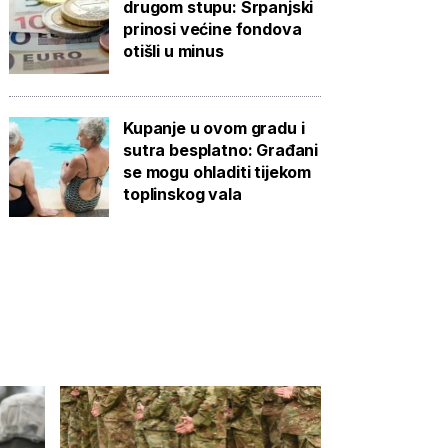
drugom stupu: Srpanjski
prinosi većine fondova
otišli u minus
Kupanje u ovom gradu i
sutra besplatno: Građani
se mogu ohladiti tijekom
toplinskog vala