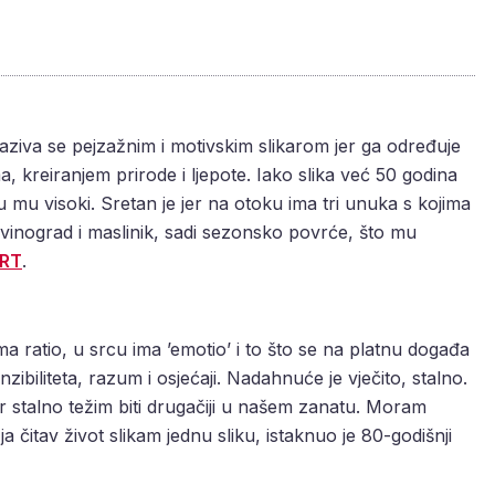
Naziva se pejzažnim i motivskim slikarom jer ga određuje
, kreiranjem prirode i ljepote. Iako slika već 50 godina
su mu visoki. Sretan je jer na otoku ima tri unuka s kojima
 vinograd i maslinik, sadi sezonsko povrće, što mu
RT
.
a ratio, u srcu ima ’emotio’ i to što se na platnu događa
zibiliteta, razum i osjećaji. Nadahnuće je vječito, stalno.
er stalno težim biti drugačiji u našem zanatu. Moram
 ja čitav život slikam jednu sliku, istaknuo je 80-godišnji