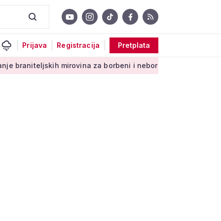
Prijava
Registracija
Pretplata
kih mirovina za borbeni i neborbeni sektor od početka 2027. g