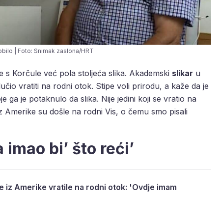
Nobilo | Foto: Snimak zaslona/HRT
e s Korčule već pola stoljeća slika. Akademski
slikar
u
čio vratiti na rodni otok. Stipe voli prirodu, a kaže da je
ga je potaknulo da slika. Nije jedini koji se vratio na
a iz Amerike su došle na rodni Vis, o čemu smo pisali
imao bi’ što reći’
e iz Amerike vratile na rodni otok: 'Ovdje imam