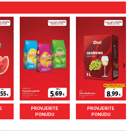
E
PROVJERITE
PROVJERITE
PONUDU
PONUDU