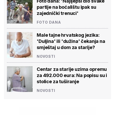
Foto dana: 'Najljepši dio svake
partije na boćalištu ipak su
zajednički trenuci'
FOTO DANA
Male tajne hrvatskog jezika:
'Duljina' ili 'dužina' čekanja na
smještaj u dom za starije?
NOVOSTI
Centar za starije uzima opremu
za 492.000 eura: Na popisu su i
stolice za tuširanje
NOVOSTI