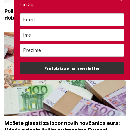
sadržaja
Policija upozorava umirovljenike: 'Zbog
dobronamjernosti postaju meta prijevare'
Pretplati se na newsletter
Možete glasati za izbor novih novčanica eura: