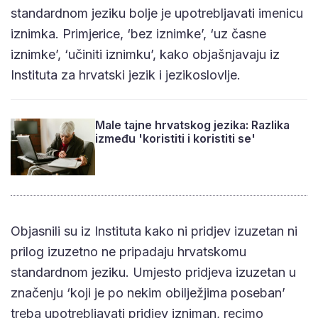
standardnom jeziku bolje je upotrebljavati imenicu
iznimka. Primjerice, ‘bez iznimke’, ‘uz časne
iznimke’, ‘učiniti iznimku’, kako objašnjavaju iz
Instituta za hrvatski jezik i jezikoslovlje.
Male tajne hrvatskog jezika: Razlika
između 'koristiti i koristiti se'
Objasnili su iz Instituta kako ni pridjev izuzetan ni
prilog izuzetno ne pripadaju hrvatskomu
standardnom jeziku. Umjesto pridjeva izuzetan u
značenju ‘koji je po nekim obilježjima poseban’
treba upotrebljavati pridjev izniman, recimo