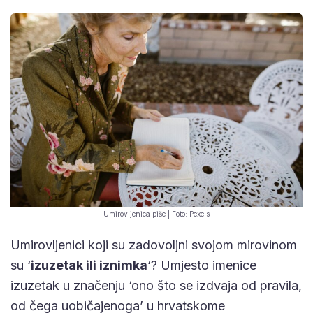
Umirovljenica piše | Foto: Pexels
Umirovljenici koji su zadovoljni svojom mirovinom
su ‘
izuzetak ili iznimka
‘? Umjesto imenice
izuzetak u značenju ‘ono što se izdvaja od pravila,
od čega uobičajenoga’ u hrvatskome