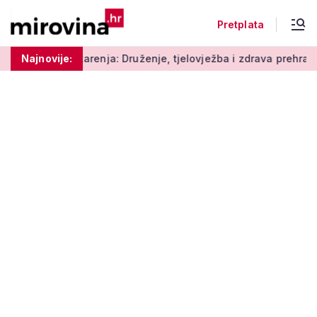
Pretplata
arenja: Druženje, tjelovježba i zdrava prehrana za umirovljenik
Najnovije: