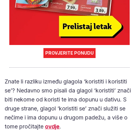
PROVJERITE PONUDU
Znate li razliku između glagola ‘koristiti i koristiti
se’? Nedavno smo pisali da glagol ‘koristiti’ znači
biti nekome od koristi te ima dopunu u dativu. S
druge strane, glagol ‘koristiti se’ znači služiti se
nečime i ima dopunu u drugom padežu, a više o
tome pročitajte
ovdje
.