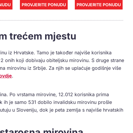
ONUDU
PROVJERITE PONUDU
PROVJERITE PONUDU
m trećem mjestu
inu iz Hrvatske. Tamo je također najviše korisnika
12 onih koji dobivaju obiteljsku mirovinu. S druge strane
a mirovinu iz Srbije. Za njih se uplaćuje godišnje više
ovdje
.
na. Po vrstama mirovine, 12.012 korisnika prima
ok ih je samo 531 dobilo invalidsku mirovinu prošle
uju u Sloveniju, dok je peta zemlja s najviše hrvatskih
 starosna mirovina