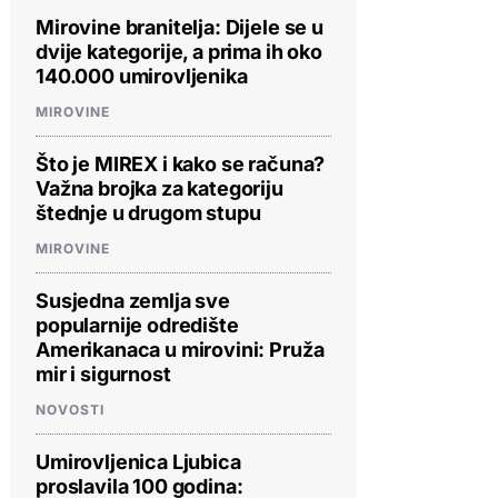
Mirovine branitelja: Dijele se u
dvije kategorije, a prima ih oko
140.000 umirovljenika
MIROVINE
Što je MIREX i kako se računa?
Važna brojka za kategoriju
štednje u drugom stupu
MIROVINE
Susjedna zemlja sve
popularnije odredište
Amerikanaca u mirovini: Pruža
mir i sigurnost
NOVOSTI
Umirovljenica Ljubica
proslavila 100 godina: