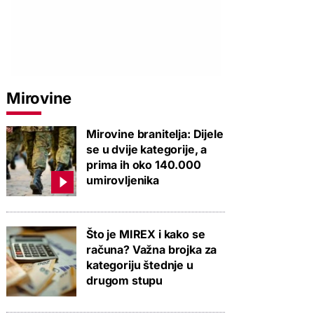
PROVJERITE PONUDU
PROVJERITE PONUDU
PROVJERIT
Mirovine
Mirovine branitelja: Dijele
se u dvije kategorije, a
prima ih oko 140.000
umirovljenika
Što je MIREX i kako se
računa? Važna brojka za
kategoriju štednje u
drugom stupu