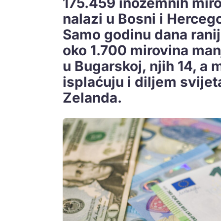
175.459 inozemnih mirov
nalazi u Bosni i Hercego
Samo godinu dana ranij
oko 1.700 mirovina manj
u Bugarskoj, njih 14, a 
isplaćuju i diljem svije
Zelanda.