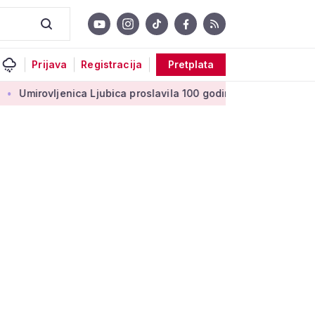
Prijava
Registracija
Pretplata
ica Ljubica proslavila 100 godina: 'Stoljeće uspomena, ljubavi 