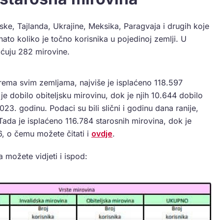
rske, Tajlanda, Ukrajine, Meksika, Paragvaja i drugih koje
ato koliko je točno korisnika u pojedinoj zemlji. U
aćuju 282 mirovine.
rema svim zemljama, najviše je isplaćeno 118.597
je dobilo obiteljsku mirovinu, dok je njih 10.644 dobilo
. godinu. Podaci su bili slični i godinu dana ranije,
Tada je isplaćeno 116.784 starosnih mirovina, dok je
56, o čemu možete čitati i
ovdje
.
 možete vidjeti i ispod: