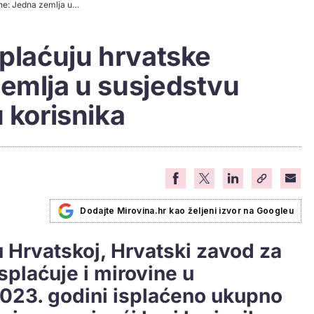
Evo gdje se sve isplaćuju hrvatske mirovine: Jedna zemlja u susjedstvu prednjači po broju korisnika
splaćuju hrvatske
zemlja u susjedstvu
u korisnika
Dodajte Mirovina.hr kao željeni izvor na Googleu
 Hrvatskoj, Hrvatski zavod za
splaćuje i mirovine u
2023. godini isplaćeno ukupno