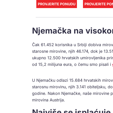
PROVJERITE PONUDU
PROVJERITE P
Njemačka na visoko
Čak 61.452 korisnika u Srbiji dobiva mirov
starosne mirovine, njih 46.174, dok je 13.5
ukupno 12.500 hrvatskih umirovljenika prim
od 15,2 milijuna eura, o čemu smo pisali i
U Njemačku odlazi 15.684 hrvatskih mirovi
starosnu mirovinu, njih 3.141 obiteljsku, d
godine. Nakon Njemačke, naše mirovine put
mirovina Austrija.
Najviše se isplaćuje