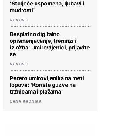
'Stoljeće uspomena, ljubavi i
mudrosti'
NOVOSTI
Besplatno digitalno
opismenjavanje, treninzi i
izložba: Umirovljenici, prijavite
se
NOVOSTI
Petero umirovljenika na meti
lopova: 'Koriste gužve na
tržnicama i plažama'
CRNA KRONIKA