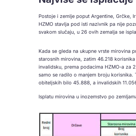
Postoje i zemlje poput Argentine, Grčke, I
HZMO stavlja pod isti nazivnik pa nije pozn
svakom slučaju, u 26 ovih zemalja se ispl
Kada se gleda na ukupne vrste mirovina p
starosnih mirovina, zatim 46.218 korisnika 
invalidsku, prema podacima HZMO-a za 2023
samo se radilo o manjem broju korisnika. 
obiteljskih bilo 45.888, a invalidskih 11.0
Isplatu mirovina u inozemstvo po zemljama