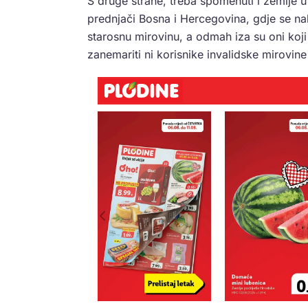
S druge strane, treba spomenuti i zemlje u
prednjači Bosna i Hercegovina, gdje se na
starosnu mirovinu, a odmah iza su oni koji s
zanemariti ni korisnike invalidske mirovine 