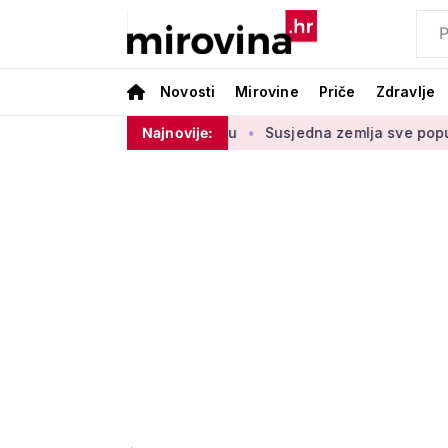
Novosti
Mirovine
Priče
Zdravlje
dnje u drugom stupu
Najnovije:
Susjedna zemlja sve popularnije odredi