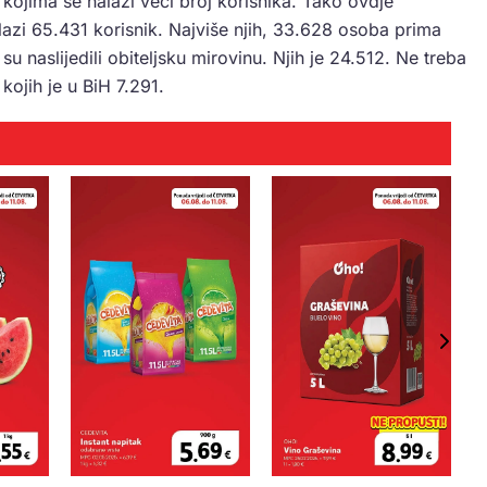
 kojima se nalazi veći broj korisnika. Tako ovdje
lazi 65.431 korisnik. Najviše njih, 33.628 osoba prima
u naslijedili obiteljsku mirovinu. Njih je 24.512. Ne treba
kojih je u BiH 7.291.