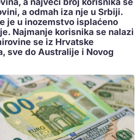
ina, a najveći broj korisnika se
vini, a odmah iza nje u Srbiji.
e je u inozemstvo isplaćeno
e. Najmanje korisnika se nalazi
mirovine se iz Hrvatske
ta, sve do Australije i Novog