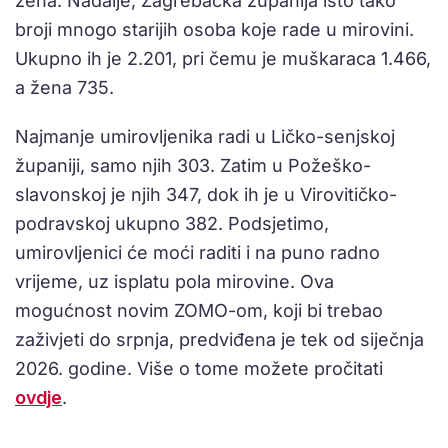
žena. Nadalje, Zagrebačka županija isto tako
broji mnogo starijih osoba koje rade u mirovini.
Ukupno ih je 2.201, pri čemu je muškaraca 1.466,
a žena 735.
Najmanje umirovljenika radi u Ličko-senjskoj
županiji, samo njih 303. Zatim u Požeško-
slavonskoj je njih 347, dok ih je u Virovitičko-
podravskoj ukupno 382. Podsjetimo,
umirovljenici će moći raditi i na puno radno
vrijeme, uz isplatu pola mirovine. Ova
mogućnost novim ZOMO-om, koji bi trebao
zaživjeti do srpnja, predviđena je tek od siječnja
2026. godine. Više o tome možete pročitati
ovdje
.