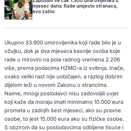
Zaposlilo se čak 1.500 umirovljenika u
mjesec dana: Rade umjesto stranaca,
evo zašto
Ukupno 33.900 umirovljenika koji rade bilo je u
ožujku, dok je dva mjeseca kasnije osoba koje
rade u mirovini na pola radnog vremena 2.206
više, prema podacima HZMO-a iz svibnja. Inače,
ovako veliki rast nije uobičajen, a razlog dobrim
dijelom leži u novom Zakonu o strancima.
Naime, mnogi poslodavci nisu zadovoljili uvjet
koji kaže da moraju imati minimalno 10.000 eura
prometa u zadnjih šest mjeseci, ako su pravne
osobe, to jest 15.000 eura ako su fizičke osobe.
S obzirom da su poslodavcima odbijene tisuće i