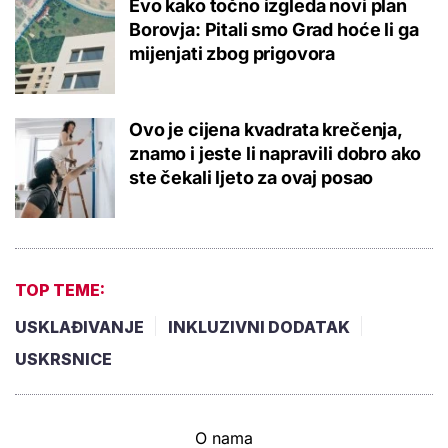
Evo kako točno izgleda novi plan
Borovja: Pitali smo Grad hoće li ga
mijenjati zbog prigovora
Ovo je cijena kvadrata krečenja,
znamo i jeste li napravili dobro ako
ste čekali ljeto za ovaj posao
TOP TEME:
USKLAĐIVANJE
INKLUZIVNI DODATAK
USKRSNICE
O nama