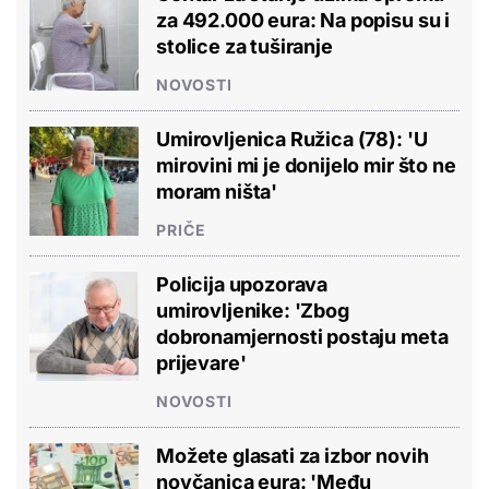
za 492.000 eura: Na popisu su i
stolice za tuširanje
NOVOSTI
Umirovljenica Ružica (78): 'U
mirovini mi je donijelo mir što ne
moram ništa'
PRIČE
Policija upozorava
umirovljenike: 'Zbog
dobronamjernosti postaju meta
prijevare'
NOVOSTI
Možete glasati za izbor novih
novčanica eura: 'Među