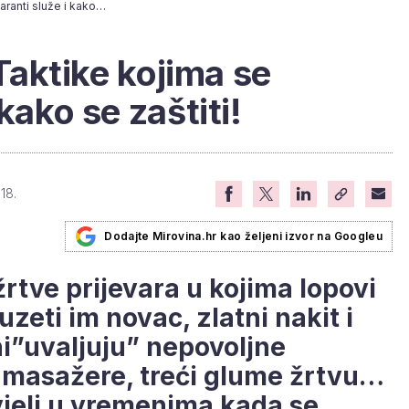
Prijevare starijih: Taktike kojima se prevaranti služe i kako se zaštiti!
 Taktike kojima se
kako se zaštiti!
18.
Dodajte Mirovina.hr kao željeni izvor na Googleu
žrtve prijevara u kojima lopovi
uzeti im novac, zlatni nakit i
ni”uvaljuju” nepovoljne
 masažere, treći glume žrtvu…
vjeli u vremenima kada se