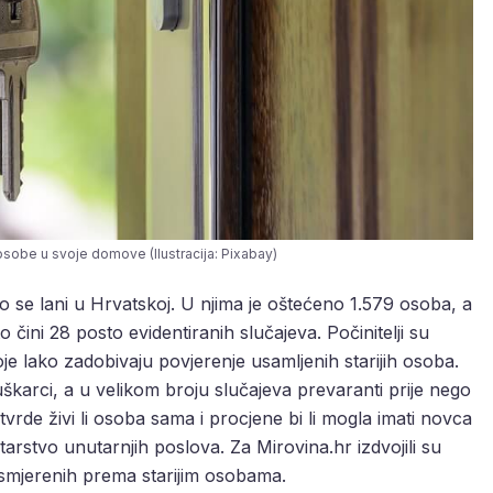
sobe u svoje domove (Ilustracija: Pixabay)
o se lani u Hrvatskoj. U njima je oštećeno 1.579 osoba, a
 čini 28 posto evidentiranih slučajeva. Počinitelji su
e lako zadobivaju povjerenje usamljenih starijih osoba.
škarci, a u velikom broju slučajeva prevaranti prije nego
vrde živi li osoba sama i procjene bi li mogla imati novca
tarstvo unutarnjih poslova. Za Mirovina.hr izdvojili su
 usmjerenih prema starijim osobama.