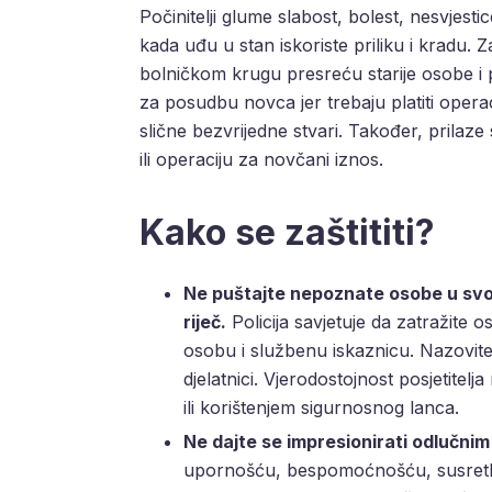
Počinitelji glume slabost, bolest, nesvjesti
kada uđu u stan iskoriste priliku i kradu. Z
bolničkom krugu presreću starije osobe i pre
za posudbu novca jer trebaju platiti operaci
slične bezvrijedne stvari. Također, prilaz
ili operaciju za novčani iznos.
Kako se zaštititi?
Ne puštajte nepoznate osobe u svo
riječ.
Policija savjetuje da zatražite 
osobu i službenu iskaznicu. Nazovite te
djelatnici. Vjerodostojnost posjetitelj
ili korištenjem sigurnosnog lanca.
Ne dajte se impresionirati odlučni
upornošću, bespomoćnošću, susretlji