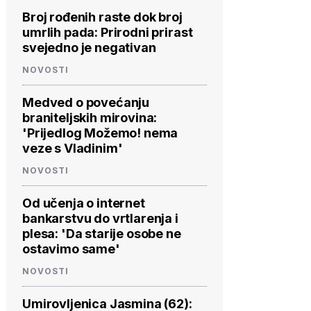
Broj rođenih raste dok broj
umrlih pada: Prirodni prirast
svejedno je negativan
NOVOSTI
Medved o povećanju
braniteljskih mirovina:
'Prijedlog Možemo! nema
veze s Vladinim'
NOVOSTI
Od učenja o internet
bankarstvu do vrtlarenja i
plesa: 'Da starije osobe ne
ostavimo same'
NOVOSTI
Umirovljenica Jasmina (62):