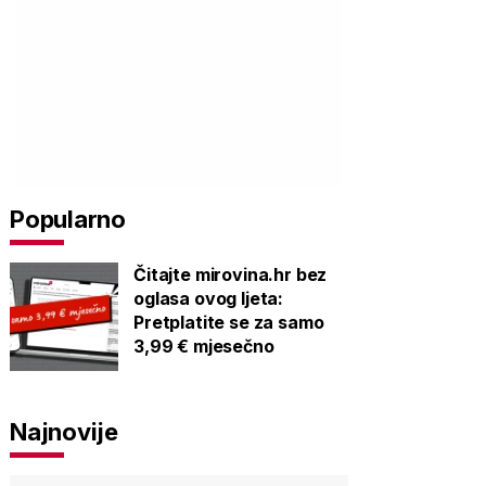
Popularno
Čitajte mirovina.hr bez
oglasa ovog ljeta:
Pretplatite se za samo
3,99 € mjesečno
Najnovije