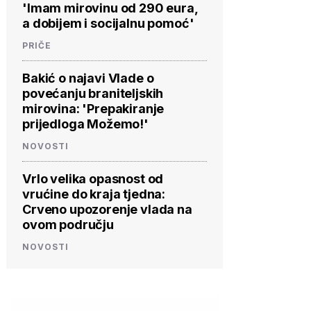
'Imam mirovinu od 290 eura,
a dobijem i socijalnu pomoć'
PRIČE
Bakić o najavi Vlade o
povećanju braniteljskih
mirovina: 'Prepakiranje
prijedloga Možemo!'
NOVOSTI
Vrlo velika opasnost od
vrućine do kraja tjedna:
Crveno upozorenje vlada na
ovom području
NOVOSTI