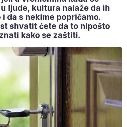
u ljude, kultura nalaže da ih
to i da s nekime popričamo.
st shvatit ćete da to nipošto
aznati kako se zaštiti.