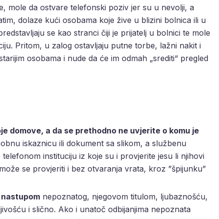
ce, mole da ostvare telefonski poziv jer su u nevolji, a
atim, dolaze kući osobama koje žive u blizini bolnica ili u
dstavljaju se kao stranci čiji je prijatelj u bolnici te mole
ju. Pritom, u zalog ostavljaju putne torbe, lažni nakit i
e starijim osobama i nude da će im odmah „srediti“ pregled
je domove, a da se prethodno ne uvjerite o komu je
osobnu iskaznicu ili dokument sa slikom, a službenu
lefonom instituciju iz koje su i provjerite jesu li njihovi
a može se provjeriti i bez otvaranja vrata, kroz ”špijunku”
m nastupom
nepoznatog, njegovom titulom, ljubaznošću,
vošću i slično. Ako i unatoč odbijanjima nepoznata