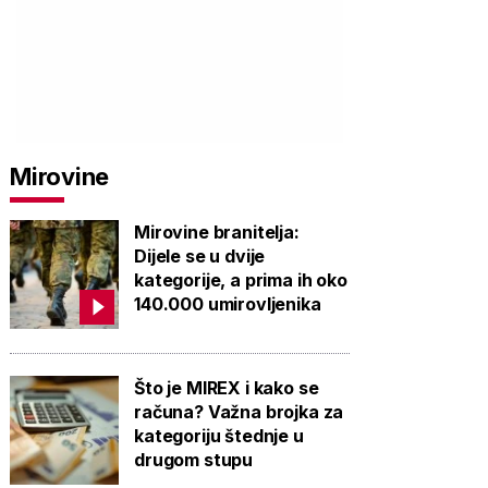
Mirovine
Mirovine branitelja:
Dijele se u dvije
kategorije, a prima ih oko
140.000 umirovljenika
Što je MIREX i kako se
računa? Važna brojka za
kategoriju štednje u
drugom stupu