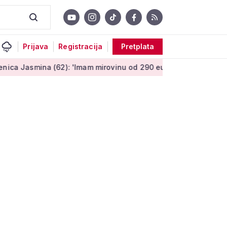
Prijava
Registracija
Pretplata
 (62): 'Imam mirovinu od 290 eura, a dobijem i socijalnu pomo