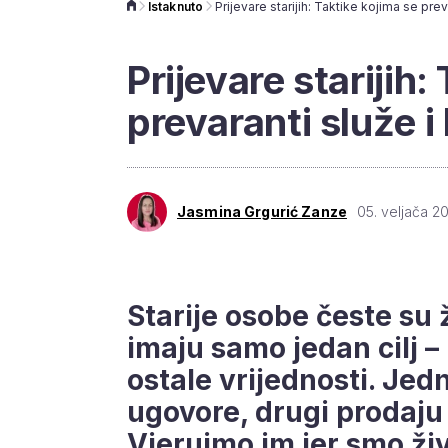
Istaknuto
Prijevare starijih:
prevaranti služe i 
Jasmina Grgurić Zanze
05. veljača 20
Starije osobe česte su 
imaju samo jedan cilj – 
ostale vrijednosti. Jed
ugovore, drugi prodaju
Vjerujmo im jer smo ži