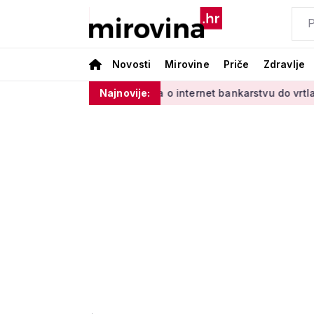
Novosti
Mirovine
Priče
Zdravlje
dinim'
Od učenja o internet bankarstvu do vrtlarenja i plesa
Najnovije: