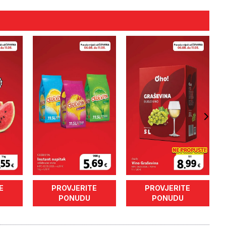
E
PROVJERITE
PROVJERITE
PONUDU
PONUDU