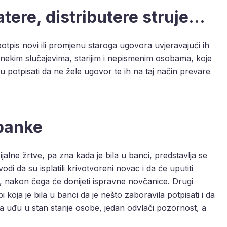
tere, distributere struje…
potpis novi ili promjenu staroga ugovora uvjeravajući ih
 U nekim slučajevima, starijim i nepismenim osobama, koje
u potpisati da ne žele ugovor te ih na taj način prevare
 banke
cijalne žrtve, pa zna kada je bila u banci, predstavlja se
di da su isplatili krivotvoreni novac i da će uputiti
ga, nakon čega će donijeti ispravne novčanice. Drugi
i koja je bila u banci da je nešto zaboravila potpisati i da
da uđu u stan starije osobe, jedan odvlači pozornost, a