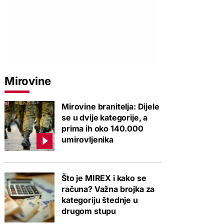
Mirovine
Mirovine branitelja: Dijele
se u dvije kategorije, a
prima ih oko 140.000
umirovljenika
Što je MIREX i kako se
računa? Važna brojka za
kategoriju štednje u
drugom stupu