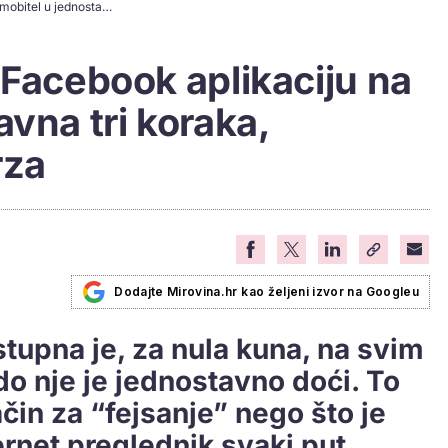
Besplatno skinite Facebook aplikaciju na mobitel u jednostavna tri koraka, pristupačna je i brza
 Facebook aplikaciju na
avna tri koraka,
rza
Dodajte Mirovina.hr kao željeni izvor na Googleu
tupna je, za nula kuna, na svim
o nje je jednostavno doći. To
način za “fejsanje” nego što je
ernet preglednik svaki put.