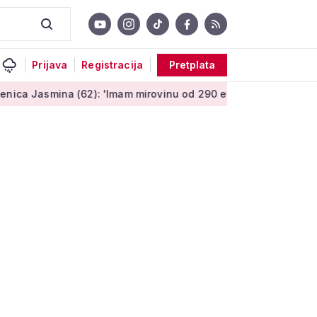
Prijava
Registracija
Pretplata
(62): 'Imam mirovinu od 290 eura, a dobijem i socijalnu pomoć