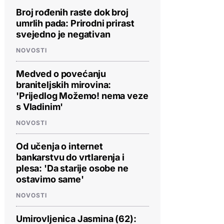
Broj rođenih raste dok broj
umrlih pada: Prirodni prirast
svejedno je negativan
NOVOSTI
Medved o povećanju
braniteljskih mirovina:
'Prijedlog Možemo! nema veze
s Vladinim'
NOVOSTI
Od učenja o internet
bankarstvu do vrtlarenja i
plesa: 'Da starije osobe ne
ostavimo same'
NOVOSTI
Umirovljenica Jasmina (62):