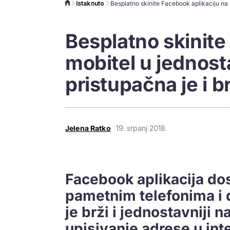
Istaknuto
Besplatno skinite
mobitel u jednost
pristupačna je i b
Jelena Ratko
19. srpanj 2018.
Facebook aplikacija dos
pametnim telefonima i d
je brži i jednostavniji 
upisivanje adrese u int