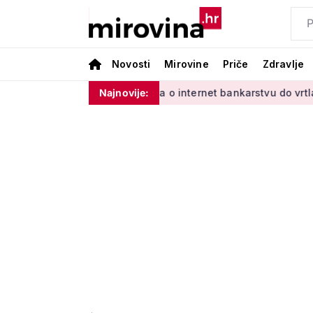
Novosti
Mirovine
Priče
Zdravlje
inim'
Od učenja o internet bankarstvu do vrtlarenja i plesa:
Najnovije: