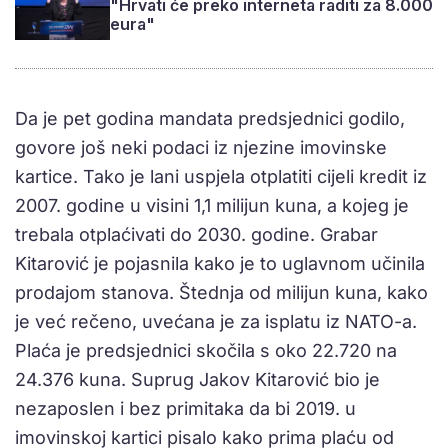
"Hrvati će preko interneta raditi za 8.000
eura"
Da je pet godina mandata predsjednici godilo,
govore još neki podaci iz njezine imovinske
kartice. Tako je lani uspjela otplatiti cijeli kredit iz
2007. godine u visini 1,1 milijun kuna, a kojeg je
trebala otplaćivati do 2030. godine. Grabar
Kitarović je pojasnila kako je to uglavnom učinila
prodajom stanova. Štednja od milijun kuna, kako
je već rečeno, uvećana je za isplatu iz NATO-a.
Plaća je predsjednici skočila s oko 22.720 na
24.376 kuna. Suprug Jakov Kitarović bio je
nezaposlen i bez primitaka da bi 2019. u
imovinskoj kartici pisalo kako prima plaću od