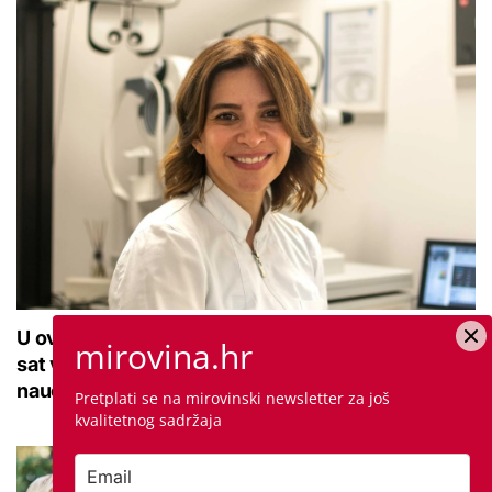
U ovoj optici rade najdetaljniji pregled vida, traje
mirovina.hr
sat vremena: Bila sam na njemu, evo što me
naučio
Pretplati se na mirovinski newsletter za još
kvalitetnog sadržaja