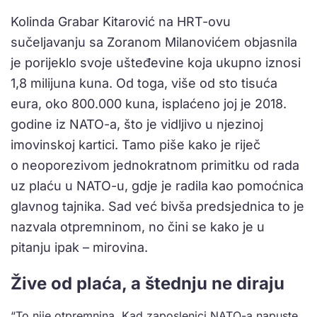
Kolinda Grabar Kitarović na HRT-ovu
sučeljavanju sa Zoranom Milanovićem objasnila
je porijeklo svoje ušteđevine koja ukupno iznosi
1,8 milijuna kuna. Od toga, više od sto tisuća
eura, oko 800.000 kuna, isplaćeno joj je 2018.
godine iz NATO-a, što je vidljivo u njezinoj
imovinskoj kartici. Tamo piše kako je riječ
o neoporezivom jednokratnom primitku od rada
uz plaću u NATO-u, gdje je radila kao pomoćnica
glavnog tajnika. Sad već bivša predsjednica to je
nazvala otpremninom, no čini se kako je u
pitanju ipak – mirovina.
Žive od plaća, a štednju ne diraju
“To nije otpremnina. Kad zaposlenici NATO-a napuste