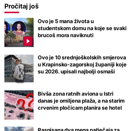
Pročitaj još
Ovo je 5 mana života u
studentskom domu na koje se svaki
brucoš mora naviknuti
Ovo je 10 srednjoškolskih smjerova
u Krapinsko-zagorskoj županiji koje
su 2026. upisali najbolji osmaši
Bivša zona ratnih aviona u Istri
danas je omiljena plaža, a na starim
crvenim pločicam planira se hotel
Raspisana dva mega natječaja za