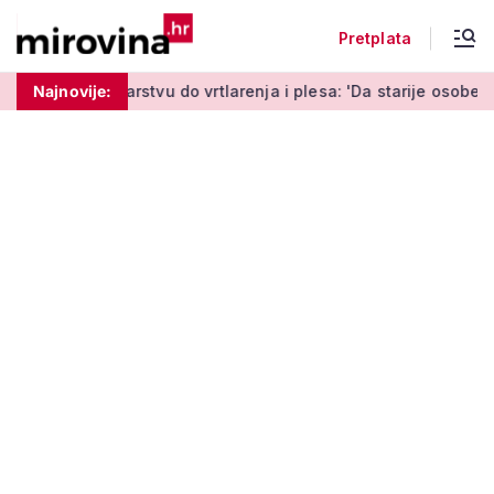
Pretplata
vu do vrtlarenja i plesa: 'Da starije osobe ne ostavimo same'
Najnovije: