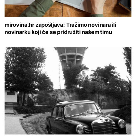
mirovina.hr zapošljava: Tražimo novinara ili
novinarku koji će se pridružiti našem timu