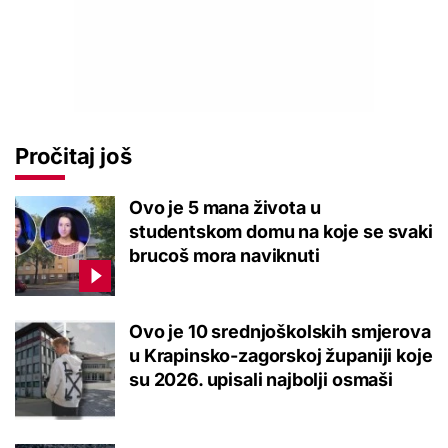
Pročitaj još
Ovo je 5 mana života u
studentskom domu na koje se svaki
brucoš mora naviknuti
Ovo je 10 srednjoškolskih smjerova
u Krapinsko-zagorskoj županiji koje
su 2026. upisali najbolji osmaši