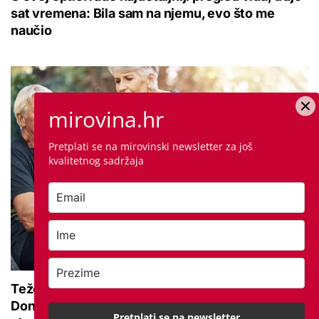
sat vremena: Bila sam na njemu, evo što me
naučio
mirovina.hr
Pretplati se na mirovinski newsletter za još
kvalitetnog sadržaja
Teže se krećete zbog bolnih zglobova?
Donosimo savjete za lakši pokret i ublažavanje
Pretplati se na newsletter