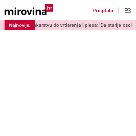
Pretplata
rstvu do vrtlarenja i plesa: 'Da starije osobe ne ostavimo same
Najnovije: