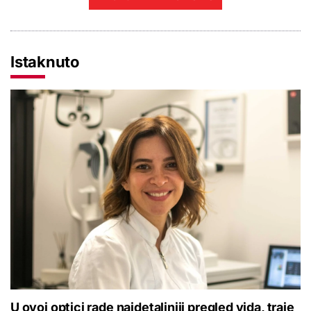
Istaknuto
U ovoj optici rade najdetaljniji pregled vida, traje