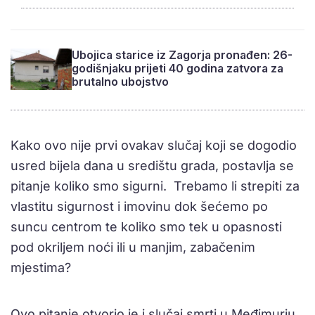
Ubojica starice iz Zagorja pronađen: 26-
godišnjaku prijeti 40 godina zatvora za
brutalno ubojstvo
Kako ovo nije prvi ovakav slučaj koji se dogodio
usred bijela dana u središtu grada, postavlja se
pitanje koliko smo sigurni. Trebamo li strepiti za
vlastitu sigurnost i imovinu dok šećemo po
suncu centrom te koliko smo tek u opasnosti
pod okriljem noći ili u manjim, zabačenim
mjestima?
Ovo pitanje otvorio je i slučaj smrti u Međimurju,