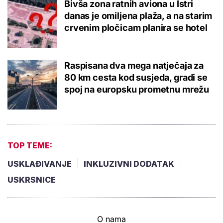
Bivša zona ratnih aviona u Istri
danas je omiljena plaža, a na starim
crvenim pločicam planira se hotel
Raspisana dva mega natječaja za
80 km cesta kod susjeda, gradi se
spoj na europsku prometnu mrežu
TOP TEME:
USKLAĐIVANJE
INKLUZIVNI DODATAK
USKRSNICE
O nama