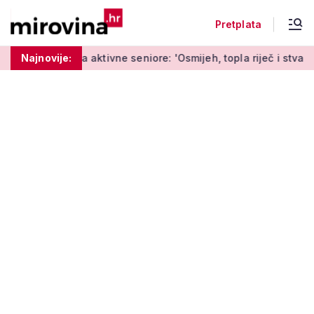
Pretplata
 aktivne seniore: 'Osmijeh, topla riječ i stvaranje novih uspom
Najnovije: