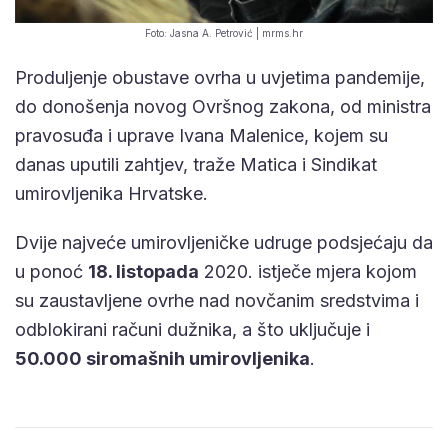
Foto: Jasna A. Petrović | mrms.hr
Produljenje obustave ovrha u uvjetima pandemije,
do donošenja novog Ovršnog zakona, od ministra
pravosuđa i uprave Ivana Malenice, kojem su
danas uputili zahtjev, traže Matica i Sindikat
umirovljenika Hrvatske.
Dvije najveće umirovljeničke udruge podsjećaju da
u ponoć
18. listopada
2020. istječe mjera kojom
su zaustavljene ovrhe nad novčanim sredstvima i
odblokirani računi dužnika, a što uključuje i
50.000 siromašnih umirovljenika
.