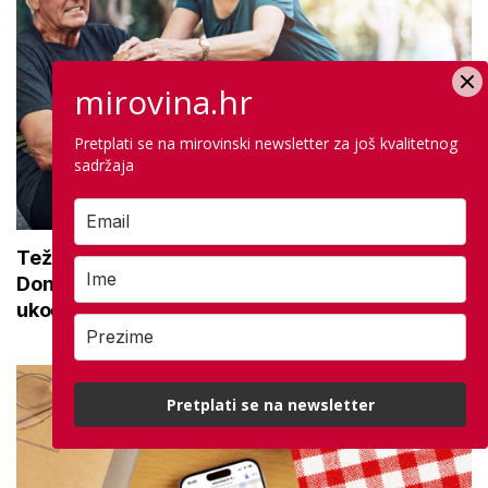
mirovina.hr
Pretplati se na mirovinski newsletter za još kvalitetnog
sadržaja
Teže se krećete zbog bolnih zglobova?
Donosimo savjete za lakši pokret i ublažavanje
ukočenosti
Pretplati se na newsletter