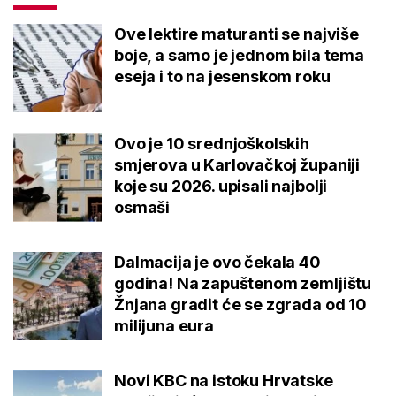
Ove lektire maturanti se najviše
boje, a samo je jednom bila tema
eseja i to na jesenskom roku
Ovo je 10 srednjoškolskih
smjerova u Karlovačkoj županiji
koje su 2026. upisali najbolji
osmaši
Dalmacija je ovo čekala 40
godina! Na zapuštenom zemljištu
Žnjana gradit će se zgrada od 10
milijuna eura
Novi KBC na istoku Hrvatske