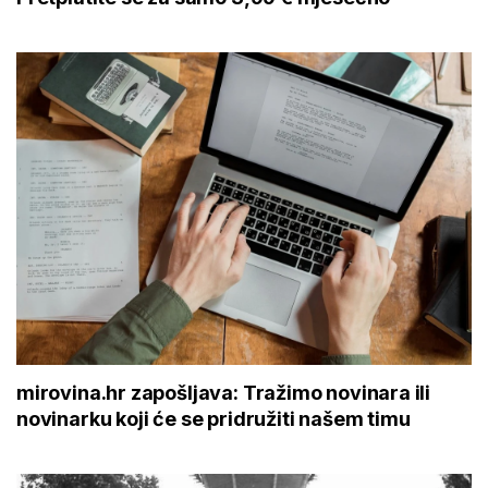
mirovina.hr zapošljava: Tražimo novinara ili
novinarku koji će se pridružiti našem timu