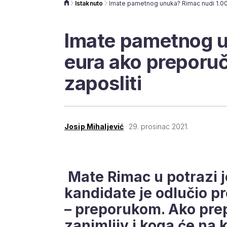
Istaknuto
Imate pametnog u
eura ako preporuč
zaposliti
Josip Mihaljević
29. prosinac 2021.
Mate Rimac u potrazi j
kandidate je odlučio p
– preporukom. Ako prep
zanimljiv i koga će na 