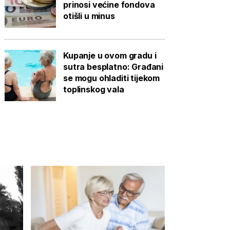
prinosi većine fondova
otišli u minus
Kupanje u ovom gradu i
sutra besplatno: Građani
se mogu ohladiti tijekom
toplinskog vala