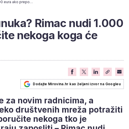
Imate pametnog unuka? Rimac nudi 1.000 eura ako preporučite nekoga koga će zaposliti
nuka? Rimac nudi 1.000
ite nekoga koga će
Dodajte Mirovina.hr kao željeni izvor na Googleu
e za novim radnicima, a
reko društvenih mreža potražiti
oručite nekoga tko je
kraju zaposliti – Rimac nudi