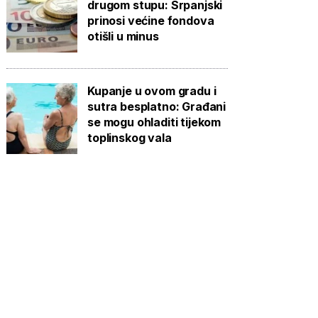
drugom stupu: Srpanjski
prinosi većine fondova
otišli u minus
Kupanje u ovom gradu i
sutra besplatno: Građani
se mogu ohladiti tijekom
toplinskog vala