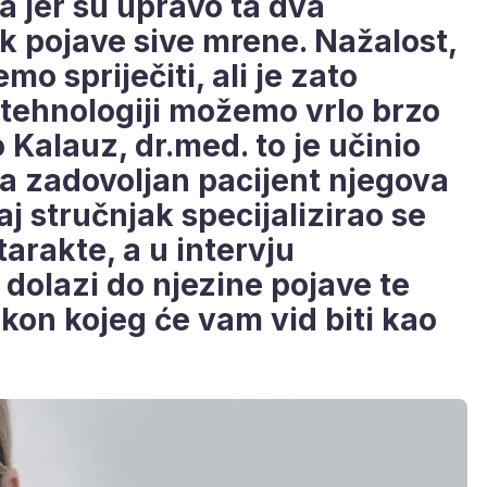
a jer su upravo ta dva
 pojave sive mrene. Nažalost,
o spriječiti, ali je zato
 tehnologiji možemo vrlo brzo
ro Kalauz, dr.med. to je učinio
 a zadovoljan pacijent njegova
j stručnjak specijalizirao se
arakte, a u intervju
dolazi do njezine pojave te
kon kojeg će vam vid biti kao