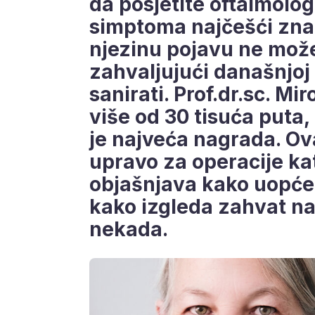
da posjetite oftalmolog
simptoma najčešći znak
njezinu pojavu ne možem
zahvaljujući današnjoj
sanirati. Prof.dr.sc. Mi
više od 30 tisuća puta,
je najveća nagrada. Ova
upravo za operacije kat
objašnjava kako uopće 
kako izgleda zahvat na
nekada.