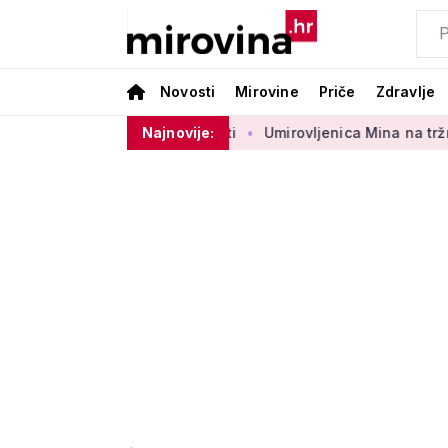
Novosti
Mirovine
Priče
Zdravlje
 sektora 50 centi
Najnovije:
Umirovljenica Mina na tržnici prodaje 45 g