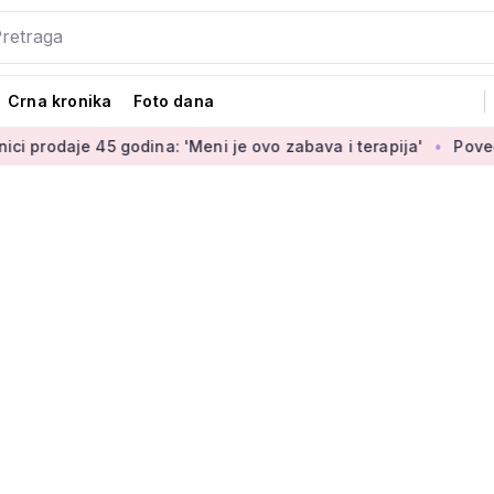
Crna kronika
Foto dana
odina: 'Meni je ovo zabava i terapija'
Povećanje braniteljsk