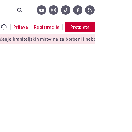
Prijava
Registracija
Pretplata
ih mirovina za borbeni i neborbeni sektor od početka 2027. go