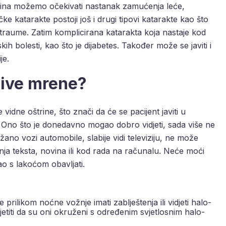
dina možemo očekivati nastanak zamućenja leće,
 katarakte postoji još i drugi tipovi katarakte kao što
 traume. Zatim komplicirana katarakta koja nastaje kod
ih bolesti, kao što je dijabetes. Također može se javiti i
je.
sive mrene?
idne oštrine, što znači da će se pacijent javiti u
. Ono što je donedavno mogao dobro vidjeti, sada više ne
težano vozi automobile, slabije vidi televiziju, ne može
anja teksta, novina ili kod rada na računalu. Neće moći
o s lakoćom obavljati.
prilikom noćne vožnje imati zablještenja ili vidjeti halo-
ijetiti da su oni okruženi s određenim svjetlosnim halo-