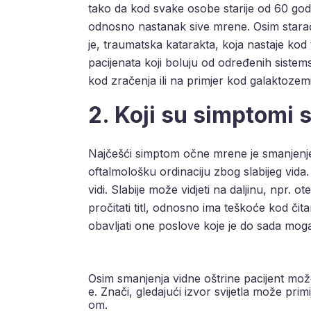
tako da kod svake osobe starije od 60 go
odnosno nastanak sive mrene. Osim staračke
je, traumatska katarakta, koja nastaje kod
pacijenata koji boluju od određenih sistemsk
kod zračenja ili na primjer kod galaktozemi
2. Koji su simptomi 
Najčešći simptom očne mrene je smanjenje v
oftalmološku ordinaciju zbog slabijeg vida
vidi. Slabije može vidjeti na daljinu, npr. o
pročitati titl, odnosno ima teškoće kod čit
obavljati one poslove koje je do sada moga
Osim smanjenja vidne oštrine pacijent može 
e. Znači, gledajući izvor svijetla može prim
om.