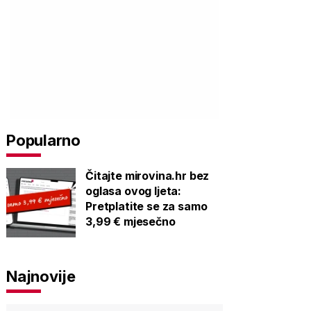
Popularno
Čitajte mirovina.hr bez
oglasa ovog ljeta:
Pretplatite se za samo
3,99 € mjesečno
Najnovije