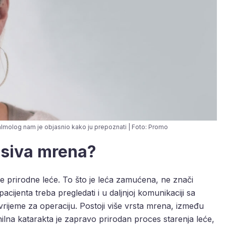
almolog nam je objasnio kako ju prepoznati | Foto: Promo
li siva mrena?
je prirodne leće. To što je leća zamućena, ne znači
acijenta treba pregledati i u daljnjoj komunikaciji sa
vrijeme za operaciju. Postoji više vrsta mrena, između
nilna katarakta je zapravo prirodan proces starenja leće,