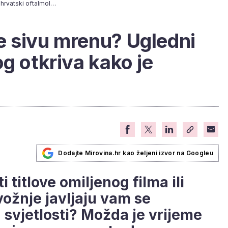
Sumnjate da imate sivu mrenu? Ugledni hrvatski oftalmolog otkriva kako je prepoznati
e sivu mrenu? Ugledni
g otkriva kako je
Dodajte Mirovina.hr kao željeni izvor na Googleu
i titlove omiljenog filma ili
vožnje javljaju vam se
 svjetlosti? Možda je vrijeme