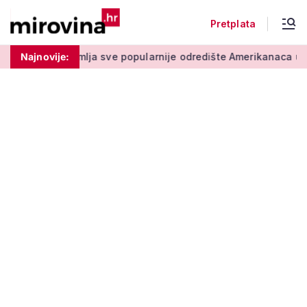
Pretplata
a sve popularnije odredište Amerikanaca u mirovini: Pruža mir 
Najnovije: