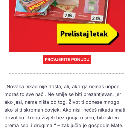
PROVJERITE PONUDU
„Novaca nikad nije dosta, ali, ako ga nemaš uopće,
moraš to sve naći. Ne smije se biti prezahtjevan, jer
ako jesi, nema ništa od tog. Život ti donese mnogo,
ako si ti skroman čovjek. Ako nisi, nećeš nikada imati
dovoljno. Treba živjeti bez gnoja u srcu, biti iskren
prema sebi i drugima.“ – zaključio je gospodin Mate.