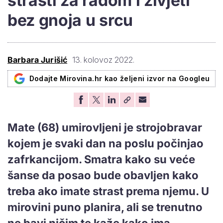
strasti za radom i živjeti
bez gnoja u srcu
Barbara Jurišić
13. kolovoz 2022.
Dodajte Mirovina.hr kao željeni izvor na Googleu
Mate (68) umirovljeni je strojobravar
kojem je svaki dan na poslu počinjao
zafrkancijom. Smatra kako su veće
šanse da posao bude obavljen kako
treba ako imate strast prema njemu. U
mirovini puno planira, ali se trenutno
ne bavi ničim te kaže kako ima