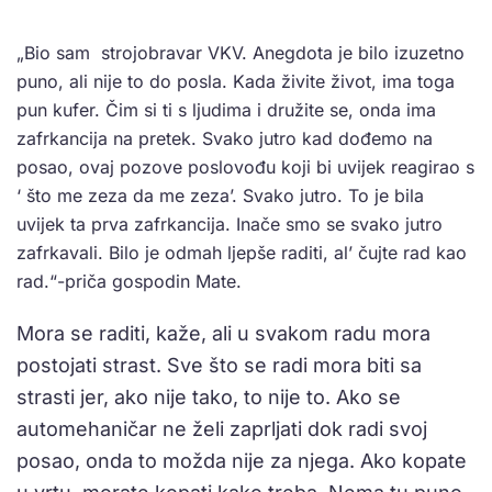
„Bio sam strojobravar VKV. Anegdota je bilo izuzetno
puno, ali nije to do posla. Kada živite život, ima toga
pun kufer. Čim si ti s ljudima i družite se, onda ima
zafrkancija na pretek. Svako jutro kad dođemo na
posao, ovaj pozove poslovođu koji bi uvijek reagirao s
‘ što me zeza da me zeza’. Svako jutro. To je bila
uvijek ta prva zafrkancija. Inače smo se svako jutro
zafrkavali. Bilo je odmah ljepše raditi, al’ čujte rad kao
rad.“-priča gospodin Mate.
Mora se raditi, kaže, ali u svakom radu mora
postojati strast. Sve što se radi mora biti sa
strasti jer, ako nije tako, to nije to. Ako se
automehaničar ne želi zaprljati dok radi svoj
posao, onda to možda nije za njega. Ako kopate