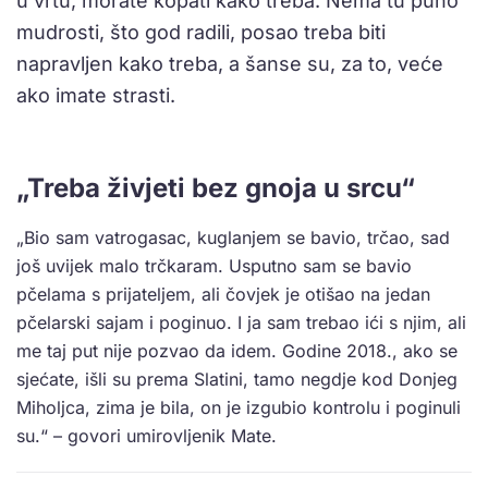
u vrtu, morate kopati kako treba. Nema tu puno
mudrosti, što god radili, posao treba biti
napravljen kako treba, a šanse su, za to, veće
ako imate strasti.
„Treba živjeti bez gnoja u srcu“
„Bio sam vatrogasac, kuglanjem se bavio, trčao, sad
još uvijek malo trčkaram. Usputno sam se bavio
pčelama s prijateljem, ali čovjek je otišao na jedan
pčelarski sajam i poginuo. I ja sam trebao ići s njim, ali
me taj put nije pozvao da idem. Godine 2018., ako se
sjećate, išli su prema Slatini, tamo negdje kod Donjeg
Miholjca, zima je bila, on je izgubio kontrolu i poginuli
su.“ – govori umirovljenik Mate.