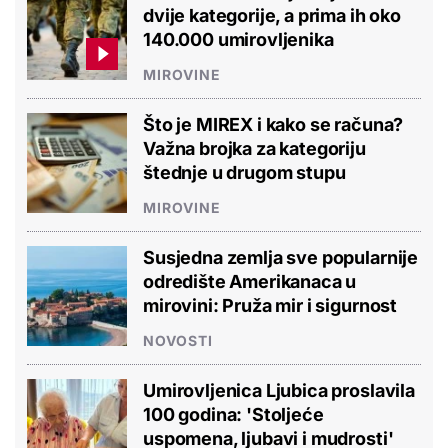
dvije kategorije, a prima ih oko
140.000 umirovljenika
MIROVINE
Što je MIREX i kako se računa?
Važna brojka za kategoriju
štednje u drugom stupu
MIROVINE
Susjedna zemlja sve popularnije
odredište Amerikanaca u
mirovini: Pruža mir i sigurnost
NOVOSTI
Umirovljenica Ljubica proslavila
100 godina: 'Stoljeće
uspomena, ljubavi i mudrosti'