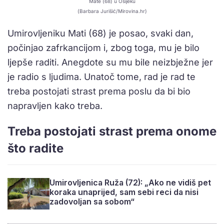
Mate (68) u Osijeku
(Barbara Jurišić/Mirovina.hr)
Umirovljeniku Mati (68) je posao, svaki dan,
počinjao zafrkancijom i, zbog toga, mu je bilo
ljepše raditi. Anegdote su mu bile neizbježne jer
je radio s ljudima. Unatoč tome, rad je rad te
treba postojati strast prema poslu da bi bio
napravljen kako treba.
Treba postojati strast prema onome
što radite
Umirovljenica Ruža (72): „Ako ne vidiš pet
koraka unaprijed, sam sebi reci da nisi
zadovoljan sa sobom“