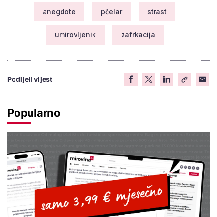
anegdote
pčelar
strast
umirovljenik
zafrkacija
Podijeli vijest
Popularno