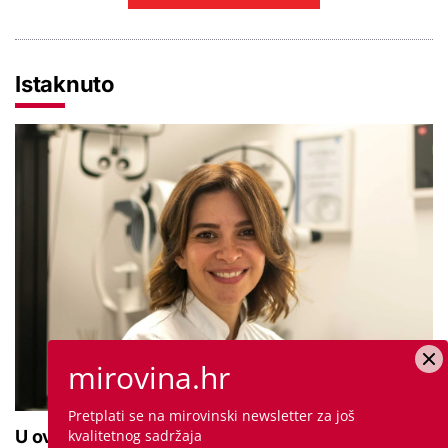
Istaknuto
mirovina.hr
Pretplati se na mirovinski newsletter za još
kvalitetnog sadržaja
U ovoj optici rade najdetaljniji pregled vida, traje