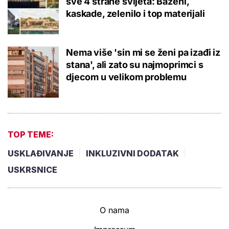
sve 4 strane svijeta: Bazeni,
kaskade, zelenilo i top materijali
Nema više 'sin mi se ženi pa izađi iz
stana', ali zato su najmoprimci s
djecom u velikom problemu
TOP TEME:
USKLAĐIVANJE
INKLUZIVNI DODATAK
USKRSNICE
O nama