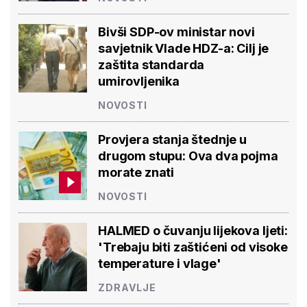
Bivši SDP-ov ministar novi
savjetnik Vlade HDZ-a: Cilj je
zaštita standarda
umirovljenika
NOVOSTI
Provjera stanja štednje u
drugom stupu: Ova dva pojma
morate znati
NOVOSTI
HALMED o čuvanju lijekova ljeti:
'Trebaju biti zaštićeni od visoke
temperature i vlage'
ZDRAVLJE