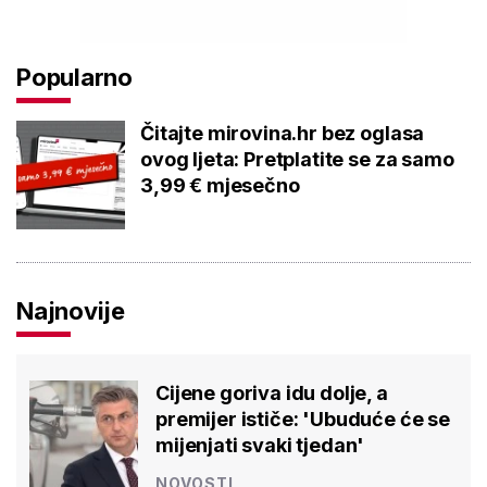
Popularno
Čitajte mirovina.hr bez oglasa
ovog ljeta: Pretplatite se za samo
3,99 € mjesečno
Najnovije
Cijene goriva idu dolje, a
premijer ističe: 'Ubuduće će se
mijenjati svaki tjedan'
NOVOSTI