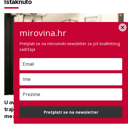
Istaknuto
mirovina.hr
Pretplati se na mirovinski newsletter za još kvalitetnog
sadržaja
U ovoj optici rade najdetaljniji pregled vida,
traje sat vremena: Bila sam na njemu, evo što
Pretplati se na newsletter
me naučio