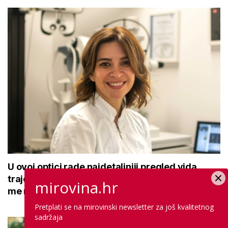
U ovoj optici rade najdetaljniji pregled vida,
traje sat vremena: Bila sam na njemu, evo što
mirovina.hr
me naučio
Pretplati se na mirovinski newsletter za još kvalitetnog
sadržaja