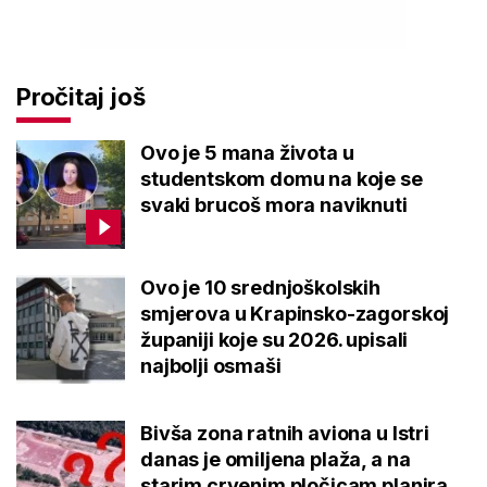
Pročitaj još
Ovo je 5 mana života u
studentskom domu na koje se
svaki brucoš mora naviknuti
Ovo je 10 srednjoškolskih
smjerova u Krapinsko-zagorskoj
županiji koje su 2026. upisali
najbolji osmaši
Bivša zona ratnih aviona u Istri
danas je omiljena plaža, a na
starim crvenim pločicam planira