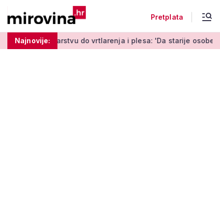
Pretplata
tvu do vrtlarenja i plesa: 'Da starije osobe ne ostavimo same'
Najnovije: