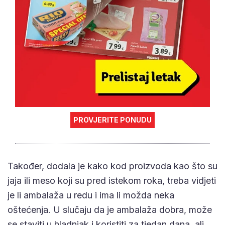
PROVJERITE PONUDU
Također, dodala je kako kod proizvoda kao što su
jaja ili meso koji su pred istekom roka, treba vidjeti
je li ambalaža u redu i ima li možda neka
oštećenja. U slučaju da je ambalaža dobra, može
se staviti u hladnjak i koristiti za tjedan dana, ali