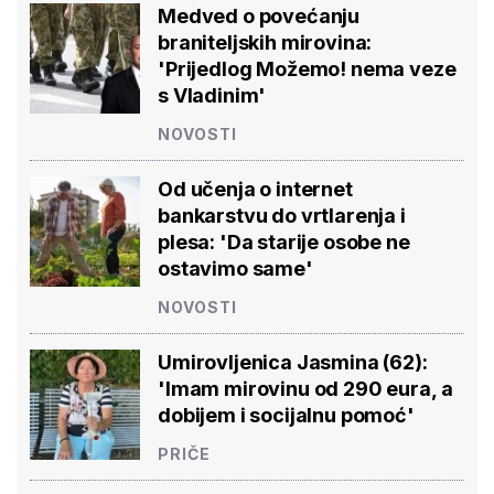
Medved o povećanju
braniteljskih mirovina:
'Prijedlog Možemo! nema veze
s Vladinim'
NOVOSTI
Od učenja o internet
bankarstvu do vrtlarenja i
plesa: 'Da starije osobe ne
ostavimo same'
NOVOSTI
Umirovljenica Jasmina (62):
'Imam mirovinu od 290 eura, a
dobijem i socijalnu pomoć'
PRIČE