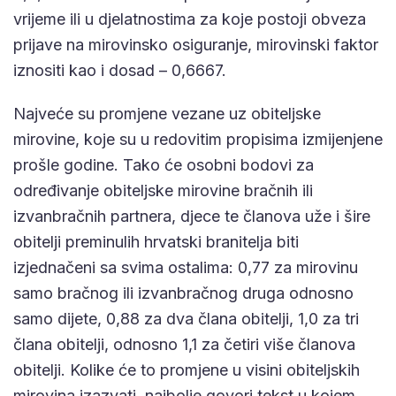
vrijeme ili u djelatnostima za koje postoji obveza
prijave na mirovinsko osiguranje, mirovinski faktor
iznositi kao i dosad – 0,6667.
Najveće su promjene vezane uz obiteljske
mirovine, koje su u redovitim propisima izmijenjene
prošle godine. Tako će osobni bodovi za
određivanje obiteljske mirovine bračnih ili
izvanbračnih partnera, djece te članova uže i šire
obitelji preminulih hrvatski branitelja biti
izjednačeni sa svima ostalima: 0,77 za mirovinu
samo bračnog ili izvanbračnog druga odnosno
samo dijete, 0,88 za dva člana obitelji, 1,0 za tri
člana obitelji, odnosno 1,1 za četiri više članova
obitelji. Kolike će to promjene u visini obiteljskih
mirovina izazvati, najbolje govori tekst u kojem