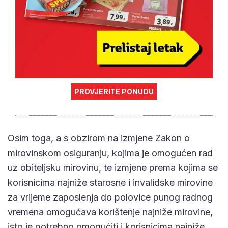
PROVJERITE PONUDU
Osim toga, a s obzirom na izmjene Zakon o
mirovinskom osiguranju, kojima je omogućen rad
uz obiteljsku mirovinu, te izmjene prema kojima se
korisnicima najniže starosne i invalidske mirovine
za vrijeme zaposlenja do polovice punog radnog
vremena omogućava korištenje najniže mirovine,
isto je potrebno omogućiti i korisnicima najniže