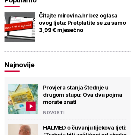
Popularno
Čitajte mirovina.hr bez oglasa
ovog ljeta: Pretplatite se za samo
3,99 € mjesečno
Najnovije
Provjera stanja štednje u
drugom stupu: Ova dva pojma
morate znati
NOVOSTI
HALMED o čuvanju lijekova ljeti:
'Trebaju biti zaštićeni od visoke