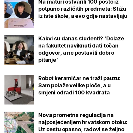
Na maturi ostvarili 100 posto iz
potpuno različitih predmeta: Stižu
iz iste škole, a evo gdje nastavljaju
Kakvi su danas studenti? 'Dolaze
na fakultet naviknuti dati točan
odgovor, a ne postaviti dobro
pitanje'
Robot keramičar ne traži pauzu:
Sam polaže velike ploče, a u
smjeni odradi 100 kvadrata
Nova prometna regulacija na
najposjećenijem hrvatskom otoku:
Uz cestu opasno, radovi se željno