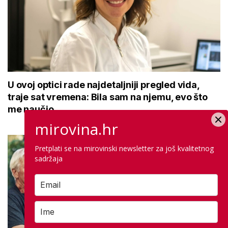
U ovoj optici rade najdetaljniji pregled vida,
traje sat vremena: Bila sam na njemu, evo što
me naučio
mirovina.hr
Pretplati se na mirovinski newsletter za još kvalitetnog
sadržaja