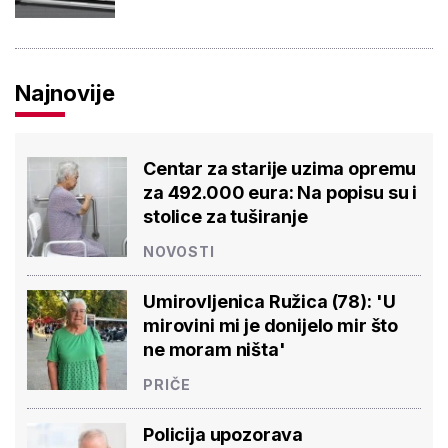
Najnovije
Centar za starije uzima opremu
za 492.000 eura: Na popisu su i
stolice za tuširanje
NOVOSTI
Umirovljenica Ružica (78): 'U
mirovini mi je donijelo mir što
ne moram ništa'
PRIČE
Policija upozorava