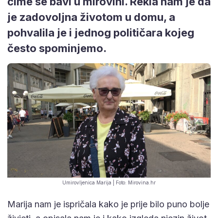
čime se bavi u mirovini. Rekla nam je da
je zadovoljna životom u domu, a
pohvalila je i jednog političara kojeg
često spominjemo.
Umirovljenica Marija | Foto: Mirovina.hr
Marija nam je ispričala kako je prije bilo puno bolje