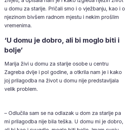
živjeti, a opisala nam je i kako izgleda njezin život
u domu za starije. Pričali smo i o vježbanju, kao i o
njezinom bivšem radnom mjestu i nekim prošlim
vremenima.
‘U domu je dobro, ali bi moglo biti i
bolje’
Marija živi u domu za starije osobe u centru
Zagreba dvije i pol godine, a otkrila nam je i kako
joj prilagodba na život u domu nije predstavljala
velik problem.
– Odlučila sam se na odlazak u dom za starije pa
mi prilagodba nije bila teška. U domu mi je dobro,
ali bi kao i svugdje, moglo biti bolje. Imam svoju