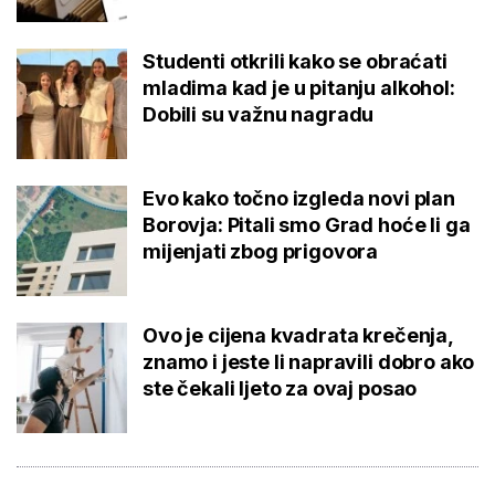
Studenti otkrili kako se obraćati
mladima kad je u pitanju alkohol:
Dobili su važnu nagradu
Evo kako točno izgleda novi plan
Borovja: Pitali smo Grad hoće li ga
mijenjati zbog prigovora
Ovo je cijena kvadrata krečenja,
znamo i jeste li napravili dobro ako
ste čekali ljeto za ovaj posao