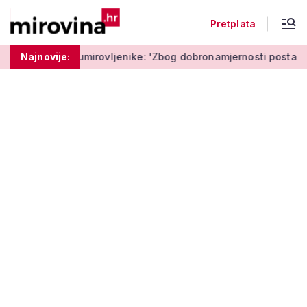
Pretplata
mirovljenike: 'Zbog dobronamjernosti postaju meta prijevare'
Najnovije: