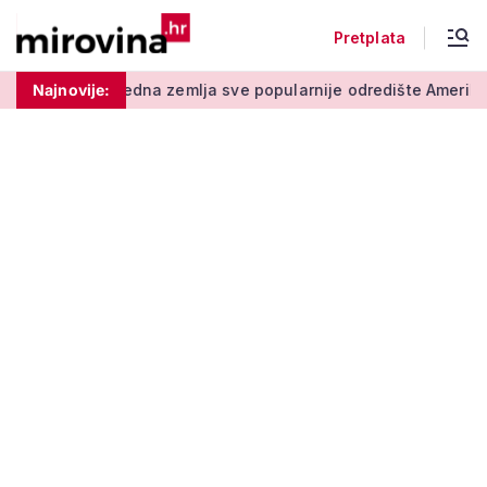
Pretplata
edna zemlja sve popularnije odredište Amerikanaca u mirovini: 
Najnovije: