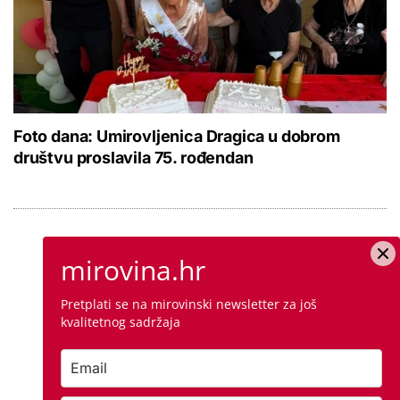
Foto dana: Umirovljenica Dragica u dobrom
društvu proslavila 75. rođendan
mirovina.hr
Pretplati se na mirovinski newsletter za još
kvalitetnog sadržaja