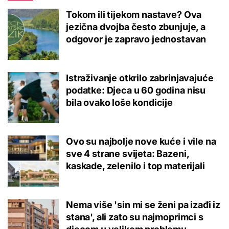
Tokom ili tijekom nastave? Ova
jezična dvojba često zbunjuje, a
odgovor je zapravo jednostavan
Istraživanje otkrilo zabrinjavajuće
podatke: Djeca u 60 godina nisu
bila ovako loše kondicije
Ovo su najbolje nove kuće i vile na
sve 4 strane svijeta: Bazeni,
kaskade, zelenilo i top materijali
Nema više 'sin mi se ženi pa izađi iz
stana', ali zato su najmoprimci s