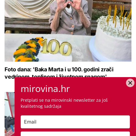
Foto dana: 'Baka Marta i u 100. godini zrači
vedrinom, toplinom i životnom snagom'
mirovina.hr
Pretplati se na mirovinski newsletter za još
kvalitetnog sadržaja