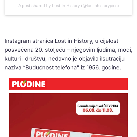
A post shared by Lost In History (@lostinhistorypics)
Instagram stranica Lost in History, u cijelosti
posvećena 20. stoljeću – njegovim ljudima, modi,
kulturi i društvu, nedavno je objavila ilsutraciju
naziva “Budućnost telefona” iz 1956. godine.