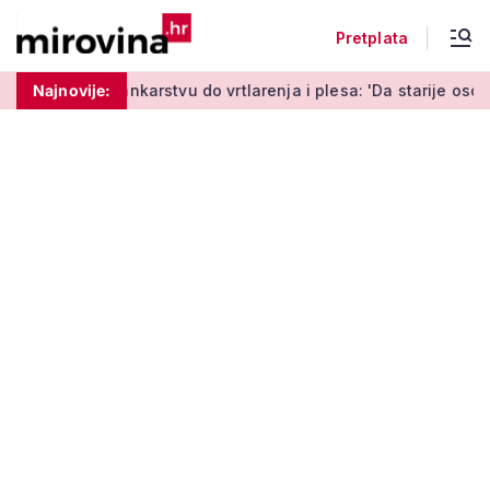
Pretplata
karstvu do vrtlarenja i plesa: 'Da starije osobe ne ostavimo sa
Najnovije: