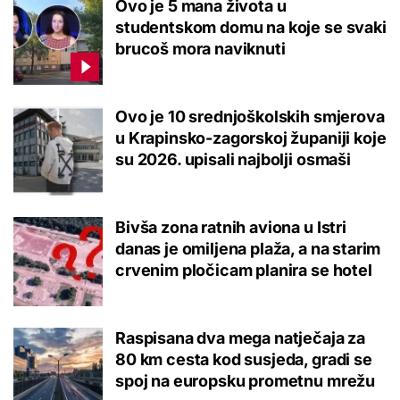
Ovo je 5 mana života u
studentskom domu na koje se svaki
brucoš mora naviknuti
Ovo je 10 srednjoškolskih smjerova
u Krapinsko-zagorskoj županiji koje
su 2026. upisali najbolji osmaši
Bivša zona ratnih aviona u Istri
danas je omiljena plaža, a na starim
crvenim pločicam planira se hotel
Raspisana dva mega natječaja za
80 km cesta kod susjeda, gradi se
spoj na europsku prometnu mrežu