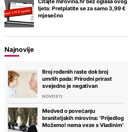
Čitajte mirovina.hr bez oglasa ovog
ljeta: Pretplatite se za samo 3,99 €
mjesečno
Najnovije
Broj rođenih raste dok broj
umrlih pada: Prirodni prirast
svejedno je negativan
NOVOSTI
Medved o povećanju
braniteljskih mirovina: 'Prijedlog
Možemo! nema veze s Vladinim'