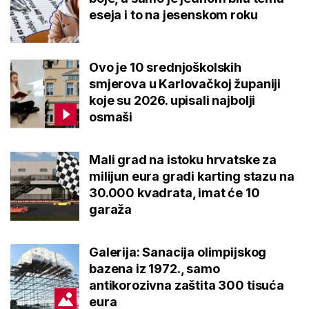
eseja i to na jesenskom roku
Ovo je 10 srednjoškolskih
smjerova u Karlovačkoj županiji
koje su 2026. upisali najbolji
osmaši
Mali grad na istoku hrvatske za
milijun eura gradi karting stazu na
30.000 kvadrata, imat će 10
garaža
Galerija: Sanacija olimpijskog
bazena iz 1972., samo
antikorozivna zaštita 300 tisuća
eura