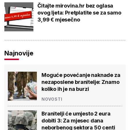
Čitajte mirovina.hr bez oglasa
ovog ljeta: Pretplatite se za samo
3,99 € mjesečno
Najnovije
Moguće povećanje naknade za
nezaposlene branitelje: Znamo
koliko ih je na burzi
NOVOSTI
Branitelji će umjesto 2 eura
dobiti 3: Za mjesec dana
neborbenog sektora 50 centi