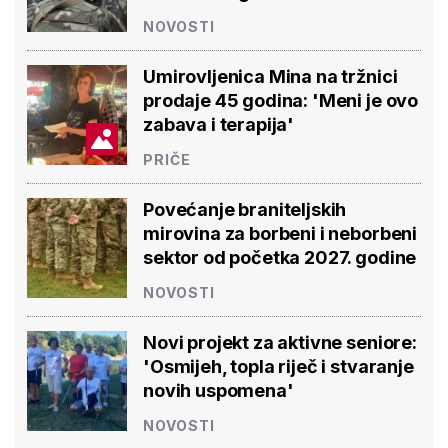
NOVOSTI
Umirovljenica Mina na tržnici
prodaje 45 godina: 'Meni je ovo
zabava i terapija'
PRIČE
Povećanje braniteljskih
mirovina za borbeni i neborbeni
sektor od početka 2027. godine
NOVOSTI
Novi projekt za aktivne seniore:
'Osmijeh, topla riječ i stvaranje
novih uspomena'
NOVOSTI