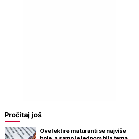
Pročitaj još
Ove lektire maturanti se najviše
boje, a samo je jednom bila tema