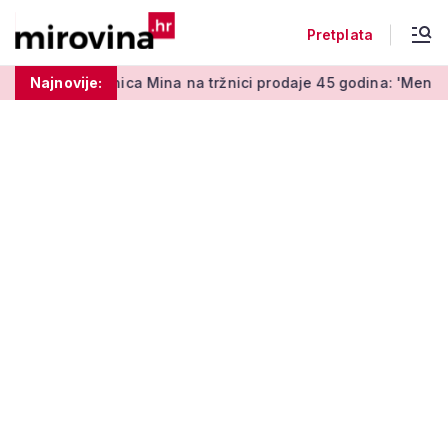
Pretplata
ica Mina na tržnici prodaje 45 godina: 'Meni je ovo zabava i te
Najnovije: