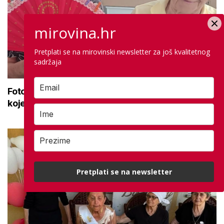
mirovina.hr
Pretplati se na mirovinski newsletter za još kvalitetnog
sadržaja
Foto dana: Umirovljenici ručno dekorirali lepeze
koje će ih 'čuvati' od vrućina
Pretplati se na newsletter