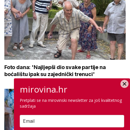
Foto dana: 'Najljepši dio svake partije na
boćalištu ipak su zajednički trenuci'
mirovina.hr
Pretplati se na mirovinski newsletter za još kvalitetnog
sadržaja