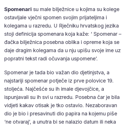
Spomenari
su male bilježnice u kojima su kolege
ostavljale vječni spomen svojim prijateljima i
kolegama u razredu. U Rječniku hrvatskog jezika
stoji definicija spomenara koja kaže: ‘ Spomenar –
đačka bilježnica posebna oblika i opreme koja se
daje dragim kolegama da u nju upišu svoje ime uz
popratni tekst radi očuvanja uspomene’.
Spomenar je tada bio važan dio djetinjstva, a
najstariji spomenar potječe iz prve polovice 19.
stoljeća. Najčešće su ih imale djevojčice, a
ispunjavali su ih svi u razredu. Posebna čar je bila
vidjeti kakav otisak je tko ostavio. Nezaboravan
dio je bio i presavinuti dio papira na kojemu piše
‘ne otvaraj’, a unutra bi se nalazio datum ili neka