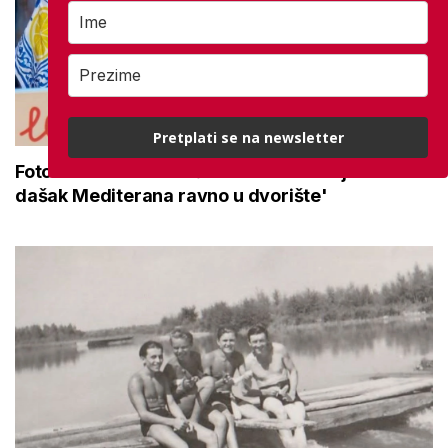
Pretplati se na newsletter
Foto dana: 'Uz domaću limunadu donijeli smo
dašak Mediterana ravno u dvorište'