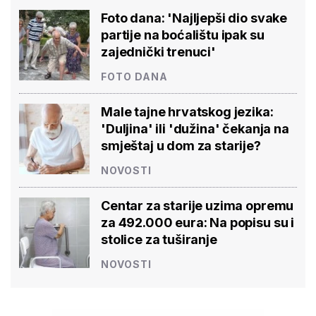
Foto dana: 'Najljepši dio svake
partije na boćalištu ipak su
zajednički trenuci'
FOTO DANA
Male tajne hrvatskog jezika:
'Duljina' ili 'dužina' čekanja na
smještaj u dom za starije?
NOVOSTI
Centar za starije uzima opremu
za 492.000 eura: Na popisu su i
stolice za tuširanje
NOVOSTI