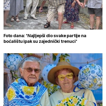
Foto dana: 'Najljepši dio svake partije na
boćalištu ipak su zajednički trenuci'