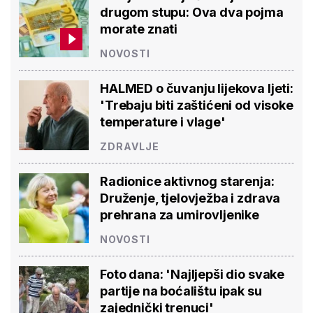
drugom stupu: Ova dva pojma
morate znati
NOVOSTI
HALMED o čuvanju lijekova ljeti:
'Trebaju biti zaštićeni od visoke
temperature i vlage'
ZDRAVLJE
Radionice aktivnog starenja:
Druženje, tjelovježba i zdrava
prehrana za umirovljenike
NOVOSTI
Foto dana: 'Najljepši dio svake
partije na boćalištu ipak su
zajednički trenuci'