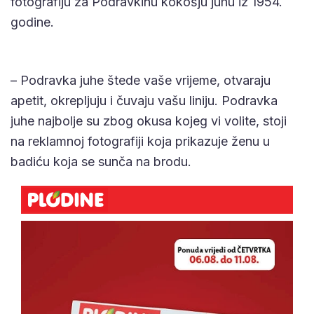
fotografiju za Podravkinu kokošju juhu iz 1954.
godine.
– Podravka juhe štede vaše vrijeme, otvaraju
apetit, okrepljuju i čuvaju vašu liniju. Podravka
juhe najbolje su zbog okusa kojeg vi volite, stoji
na reklamnoj fotografiji koja prikazuje ženu u
badiću koja se sunča na brodu.