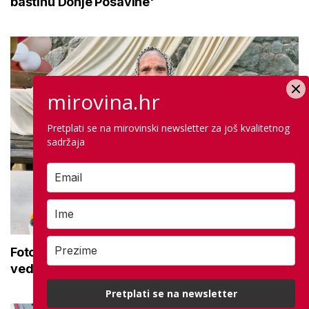
baštinu Donje Posavine'
mirovina.hr
Pretplati se na mirovinski newsletter za još kvalitetnog
sadržaja
Foto dana: 'Baka Marta i u 100. godini zrači
vedrinom, toplinom i životnom snagom'
Pretplati se na newsletter