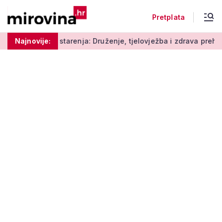
Pretplata
 starenja: Druženje, tjelovježba i zdrava prehrana za umirovlje
Najnovije: