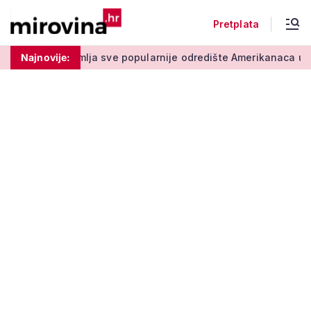
Pretplata
a sve popularnije odredište Amerikanaca u mirovini: Pruža mir 
Najnovije: