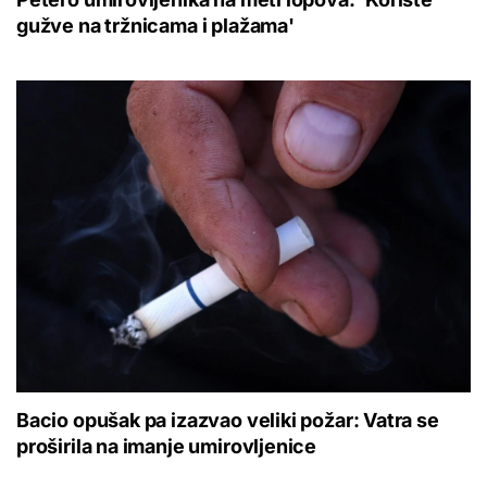
gužve na tržnicama i plažama'
Bacio opušak pa izazvao veliki požar: Vatra se
proširila na imanje umirovljenice