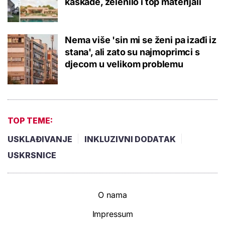
kaskade, zelenilo i top materijali
Nema više 'sin mi se ženi pa izađi iz
stana', ali zato su najmoprimci s
djecom u velikom problemu
TOP TEME:
USKLAĐIVANJE
INKLUZIVNI DODATAK
USKRSNICE
O nama
Impressum