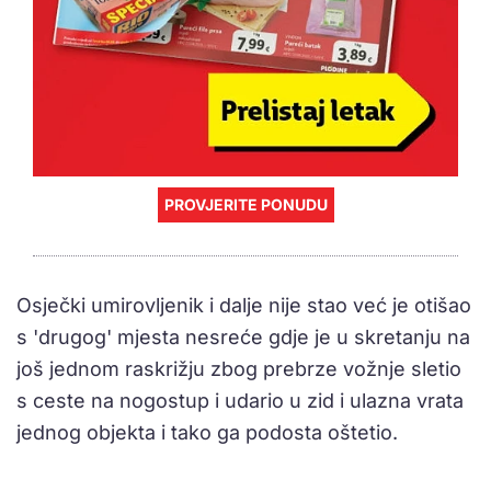
PROVJERITE PONUDU
Osječki umirovljenik i dalje nije stao već je otišao
s 'drugog' mjesta nesreće gdje je u skretanju na
još jednom raskrižju zbog prebrze vožnje sletio
s ceste na nogostup i udario u zid i ulazna vrata
jednog objekta i tako ga podosta oštetio.