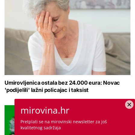
Umirovljenica ostala bez 24.000 eura: Novac
'podijelili' lažni policajac i taksist
mirovina.hr
Pretplati se na mirovinski newsletter za još
kvalitetnog sadržaja