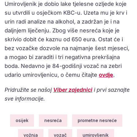
Umirovljenik je dobio lake tjelesne ozljede koje
su utvrdili u osječkom KBC-u. Uzeta mu je krv i
urin radi analize na alkohol, a zadržan je i na
daljnjem liječenju. Zbog više nesreća koje je
skrivio dobit će kaznu od 650 eura. Ostat će i
bez vozačke dozvole na najmanje šest mjeseci,
a mogao bi zaraditi i tri negativna prekršajna
boda. Nedavno je 84-godišnji vozač na zebri
udario umirovljenicu, o čemu čitajte
ovdje
.
Pridružite se našoj
Viber zajednici
i prvi saznajte
sve informacije.
osijek
nesreća
prometne nesreće
vožnja
vozač
umirovljenik