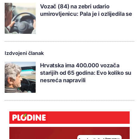
Vozač (84) na zebri udario
umirovljenicu: Pala je i ozlijedila se
Izdvojeni članak
Hrvatska ima 400.000 vozača
starijih od 65 godina: Evo koliko su
nesreća napravili