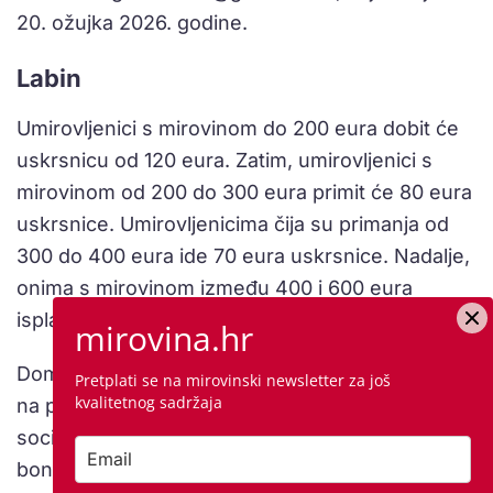
20. ožujka 2026. godine.
Labin
Umirovljenici s mirovinom do 200 eura dobit će
uskrsnicu od 120 eura. Zatim, umirovljenici s
mirovinom od 200 do 300 eura primit će 80 eura
uskrsnice. Umirovljenicima čija su primanja od
300 do 400 eura ide 70 eura uskrsnice. Nadalje,
onima s mirovinom između 400 i 600 eura
isplatit će se 60 eura.
mirovina.hr
Domaćice starije od 60 godina s prebivalištem
Pretplati se na mirovinski newsletter za još
kvalitetnog sadržaja
na području Grada Labina i korisnici gradskog
socijalnog programa ostvaruju pravo na poklon
bon u vrijednosti od 60 eura za nabavku