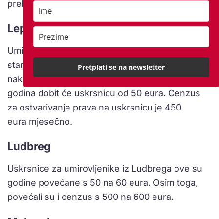
prehrambenih proizvoda.
Lepoglava
Umirovljenici, korisnici nacionalne naknade za
starije osobe, korisnici zajamčene minimalne
Pretplati se na newsletter
naknade i osobe bez primanja starije od 65
godina dobit će uskrsnicu od 50 eura. Cenzus
za ostvarivanje prava na uskrsnicu je 450
eura mjesečno.
Ludbreg
Uskrsnice za umirovljenike iz Ludbrega ove su
godine povećane s 50 na 60 eura. Osim toga,
povećali su i cenzus s 500 na 600 eura.