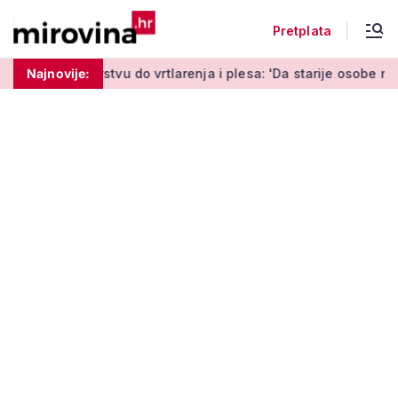
Pretplata
arstvu do vrtlarenja i plesa: 'Da starije osobe ne ostavimo sa
Najnovije: